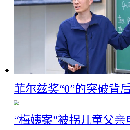
菲尔兹奖“0”的突破背
“梅姨案”被拐儿童父