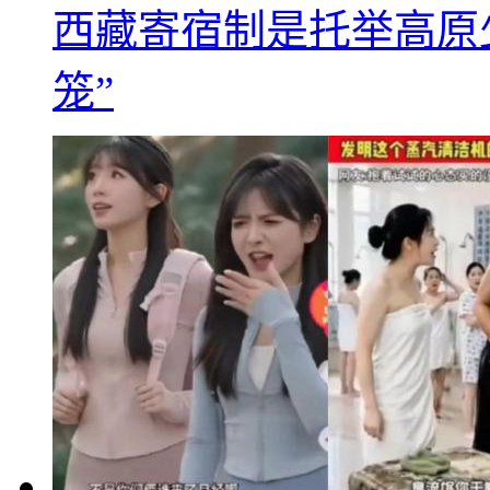
西藏寄宿制是托举高原
笼”