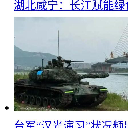
湖北咸宁：长江赋能绿
台军“汉光演习”状况频