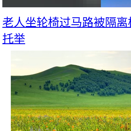
老人坐轮椅过马路被隔离
托举