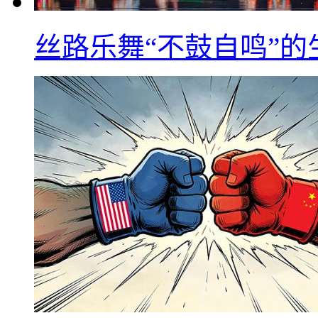
丝路乐舞“不鼓自鸣”