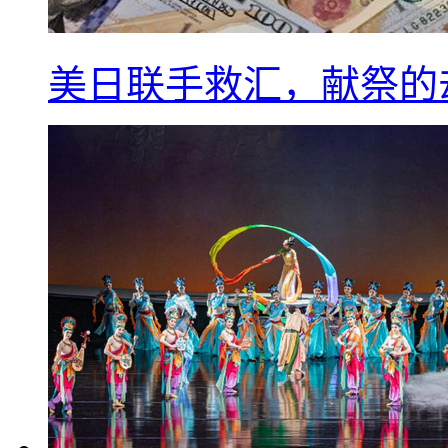
美日联手救汇，献祭的