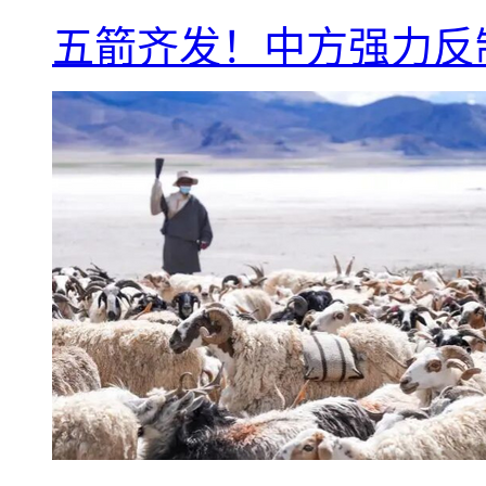
五箭齐发！中方强力反