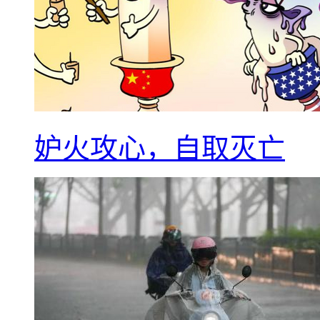
妒火攻心，自取灭亡