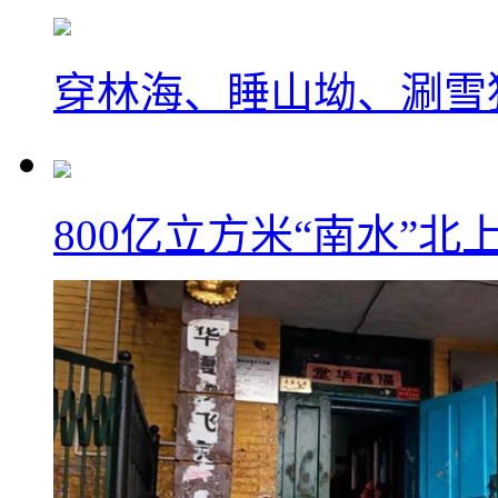
穿林海、睡山坳、涮雪
800亿立方米“南水”北