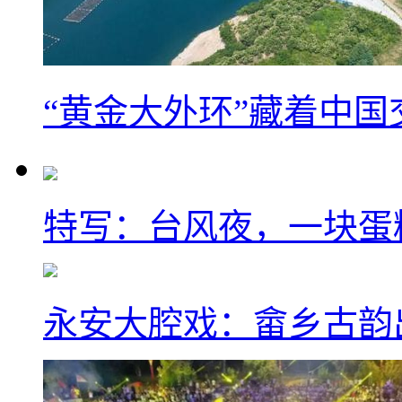
“黄金大外环”藏着中
特写：台风夜，一块蛋
永安大腔戏：畲乡古韵