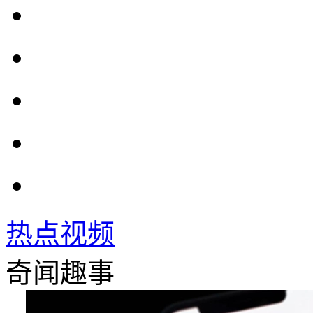
热点视频
奇闻趣事