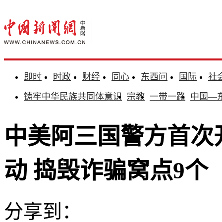
即时
时政
财经
同心
东西问
国际
社
铸牢中华民族共同体意识
宗教
一带一路
中国—
中美阿三国警方首次
动 捣毁诈骗窝点9个
分享到：