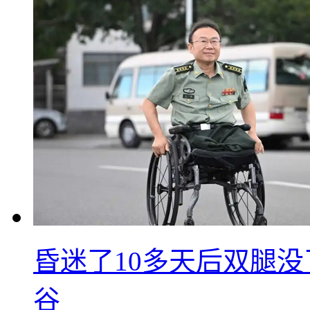
昏迷了10多天后双腿没
谷