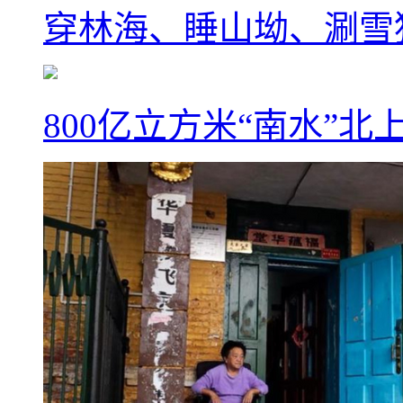
穿林海、睡山坳、涮雪
800亿立方米“南水”北