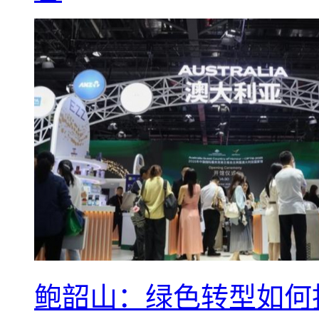
鲍韶山：绿色转型如何