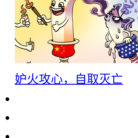
妒火攻心，自取灭亡