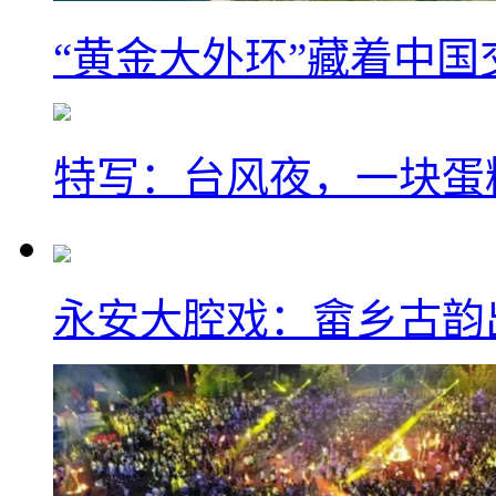
“黄金大外环”藏着中
特写：台风夜，一块蛋
永安大腔戏：畲乡古韵