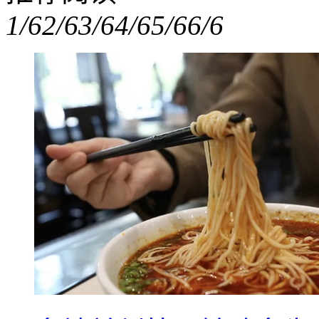
1/6
2/6
3/6
4/6
5/6
6/6