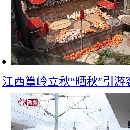
江西篁岭立秋“晒秋”引游