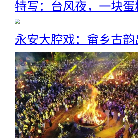
特写：台风夜，一块蛋
永安大腔戏：畲乡古韵