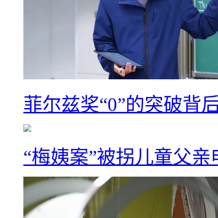
菲尔兹奖“0”的突破背
“梅姨案”被拐儿童父