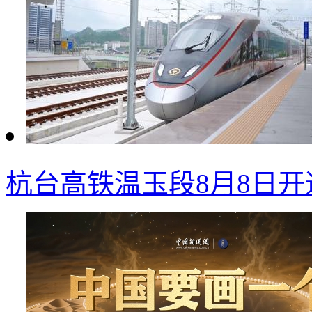
杭台高铁温玉段8月8日开