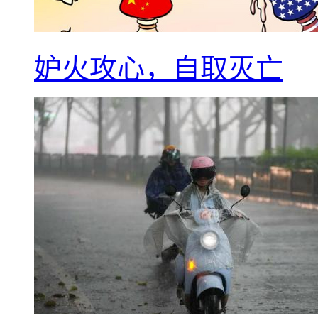
妒火攻心，自取灭亡