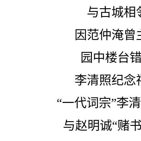
与古城相
因范仲淹曾
园中楼台
李清照纪念
“一代词宗”李
与赵明诚“赌