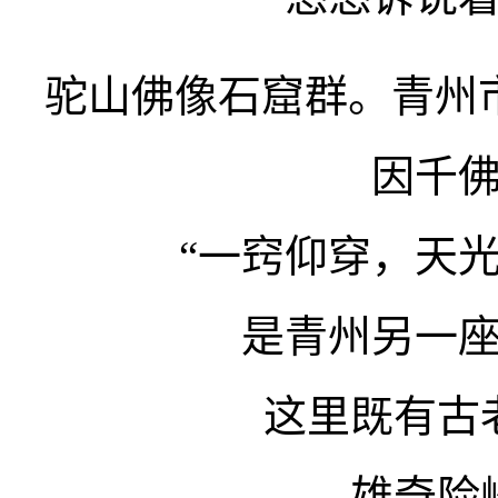
驼山佛像石窟群。青州
因千
“一窍仰穿，天
是青州另一
这里既有古
雄奇险