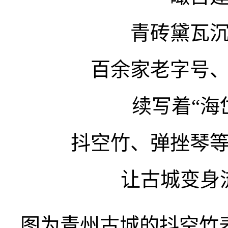
青砖黛瓦
百余家老字号
续写着“海
抖空竹、弹挫琴
让古城变身
图为青州古城的抖空竹