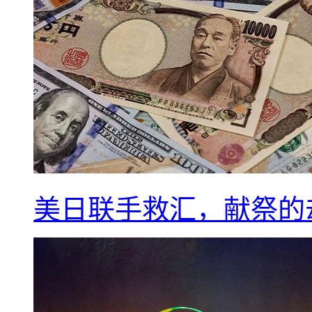
美日联手救汇，献祭的