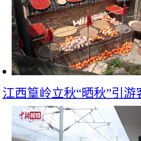
江西篁岭立秋“晒秋”引游