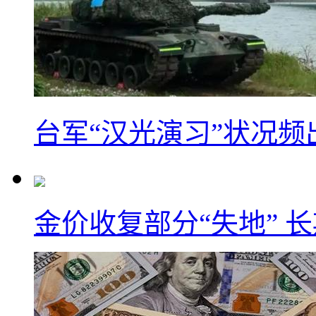
台军“汉光演习”状况频
金价收复部分“失地” 