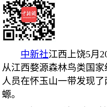
中新社
江西上饶5月20
从江西婺源森林鸟类国家
人员在怀玉山一带发现了
螈。