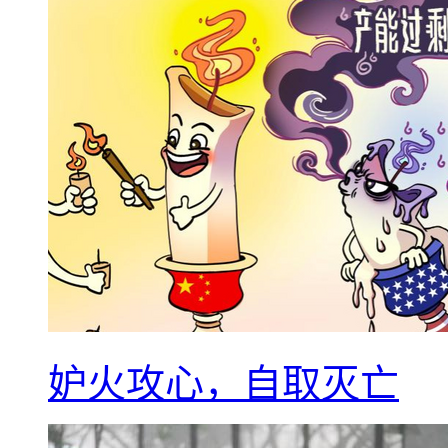
妒火攻心，自取灭亡