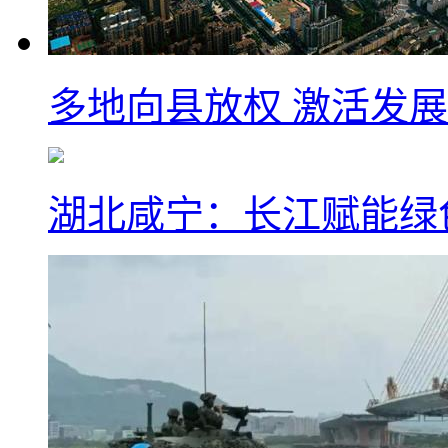
多地向县放权 激活发
湖北咸宁：长江赋能绿