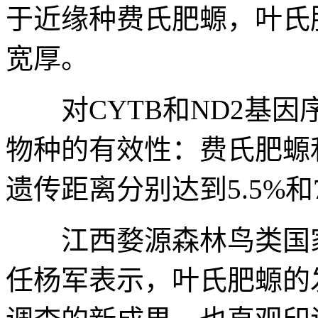
于近缘种费氏肥螈，叶氏
宽厚。
对CYTB和ND2基因
物种的有效性：费氏肥螈
遗传距离分别达到5.5%和7
江西婺源森林鸟类国家
任杨军表示，叶氏肥螈的