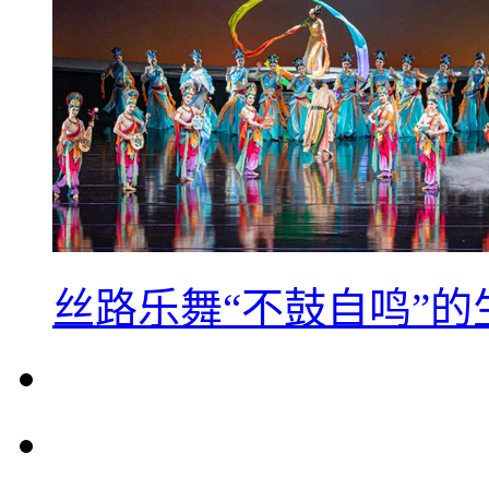
丝路乐舞“不鼓自鸣”