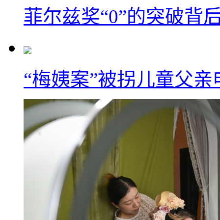
菲尔兹奖“0”的突破背
“梅姨案”被拐儿童父