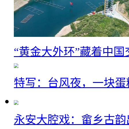
“黄金大外环”藏着中
特写：台风夜，一块蛋
永安大腔戏：畲乡古韵