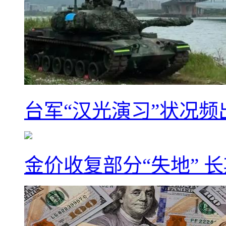
台军“汉光演习”状况频
金价收复部分“失地” 