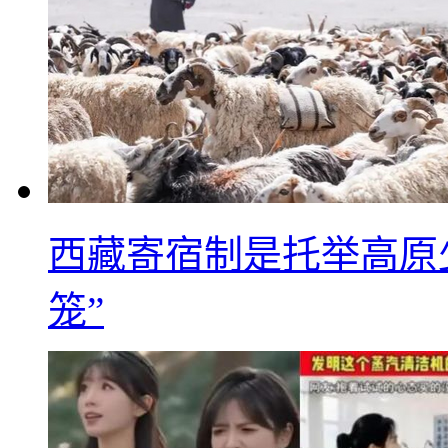
西藏寄宿制是托举高原
笼”