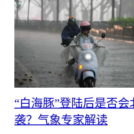
“白海豚”登陆后是否会
袭？气象专家解读