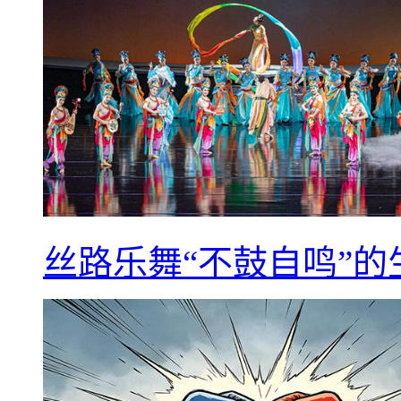
丝路乐舞“不鼓自鸣”