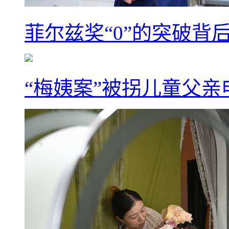
菲尔兹奖“0”的突破背
“梅姨案”被拐儿童父