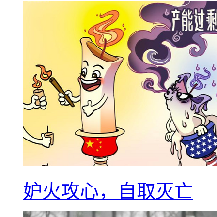
妒火攻心，自取灭亡