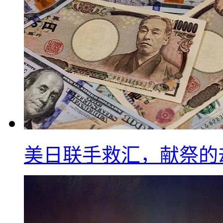
美日联手救汇，献祭的