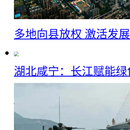
多地向县放权 激活发
湖北咸宁：长江赋能绿