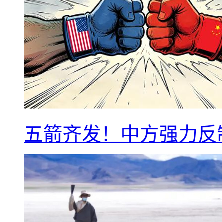
五箭齐发！中方强力反