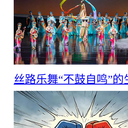
丝路乐舞“不鼓自鸣”