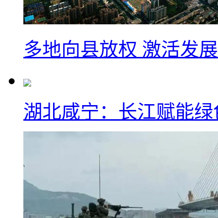
多地向县放权 激活发
湖北咸宁：长江赋能绿