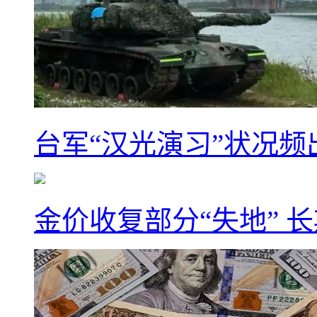
台军“汉光演习”状况频
金价收复部分“失地” 