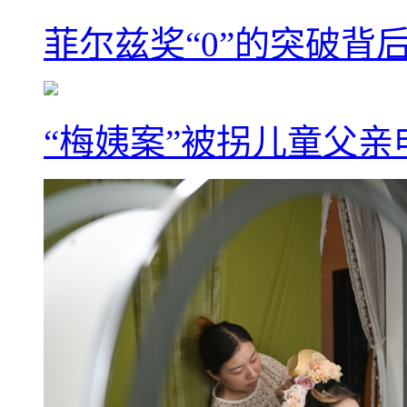
菲尔兹奖“0”的突破背
“梅姨案”被拐儿童父