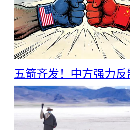
五箭齐发！中方强力反