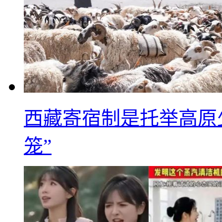
西藏寄宿制是托举高原
笼”