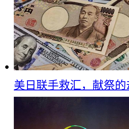
美日联手救汇，献祭的