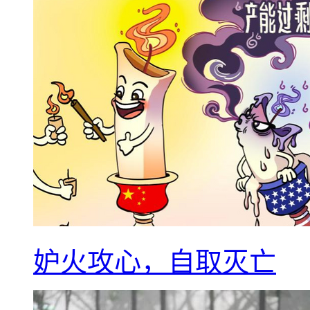
妒火攻心，自取灭亡