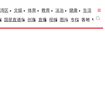
湾区
文娱
体育
教育
法治
健康
生活
刊
国是直通车
创意
直播
视频
图片
专栏
各地