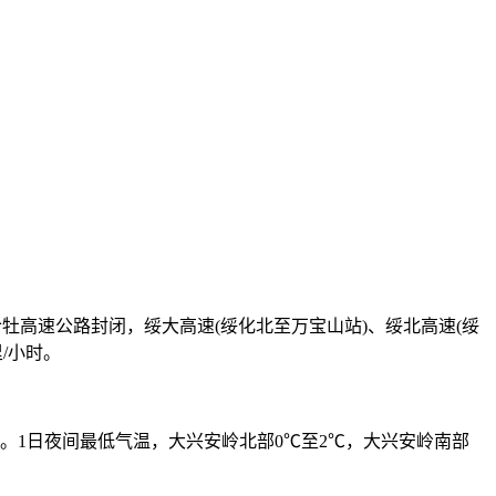
哈牡高速公路封闭，绥大高速(绥化北至万宝山站)、绥北高速(绥
/小时。
℃。1日夜间最低气温，大兴安岭北部0℃至2℃，大兴安岭南部