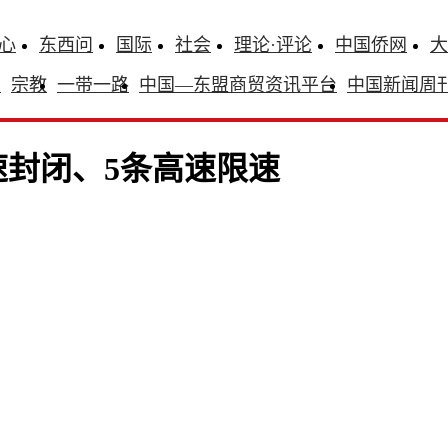
心
东西问
国际
社会
理论·评论
中国侨网
大
识
宗教
一带一路
中国—东盟商贸资讯平台
中国新闻周
封闭、5条高速限速