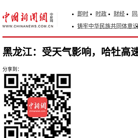
即时
时政
财经
同
铸牢中华民族共同体意
黑龙江：受天气影响，哈牡高速
分享到：