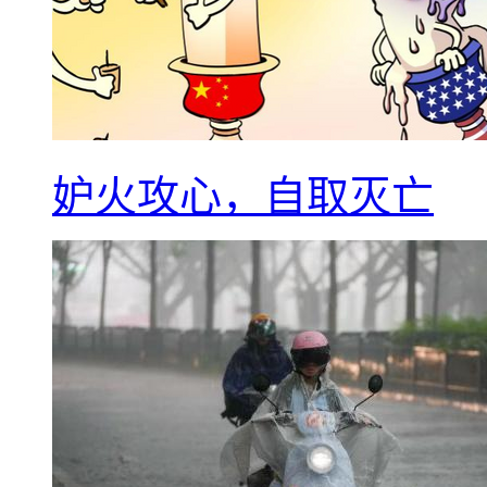
妒火攻心，自取灭亡