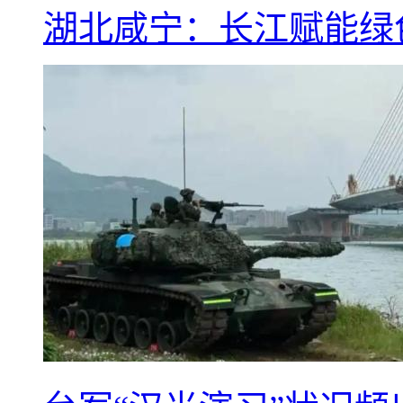
湖北咸宁：长江赋能绿