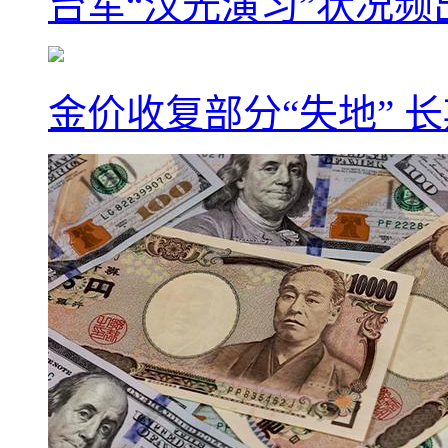
台军“汉光演习”状况频
金价收复部分“失地” 