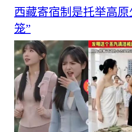
西藏寄宿制是托举高原
笼”