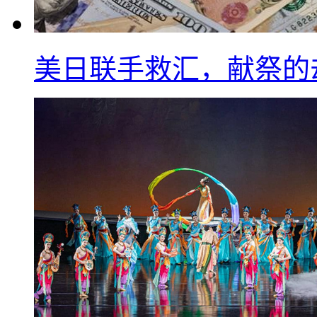
美日联手救汇，献祭的