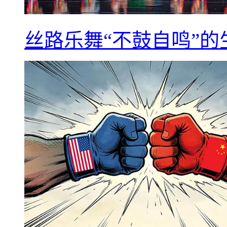
丝路乐舞“不鼓自鸣”