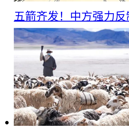
五箭齐发！中方强力反