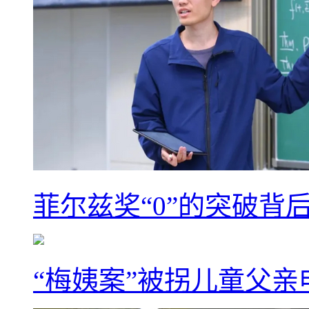
菲尔兹奖“0”的突破背
“梅姨案”被拐儿童父