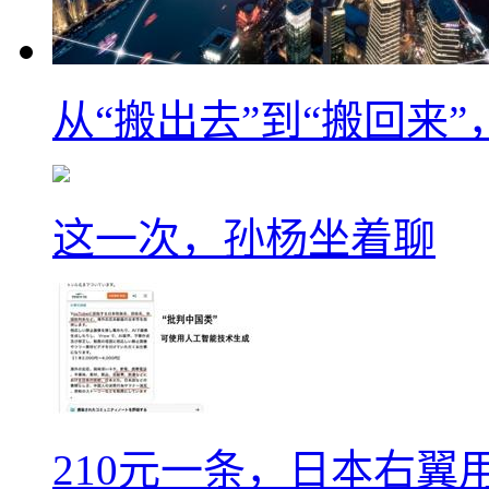
从“搬出去”到“搬回来
这一次，孙杨坐着聊
210元一条，日本右翼