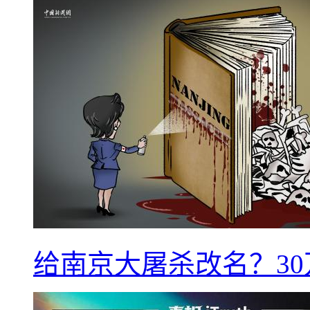
给南京大屠杀改名？3