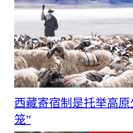
西藏寄宿制是托举高原
笼”