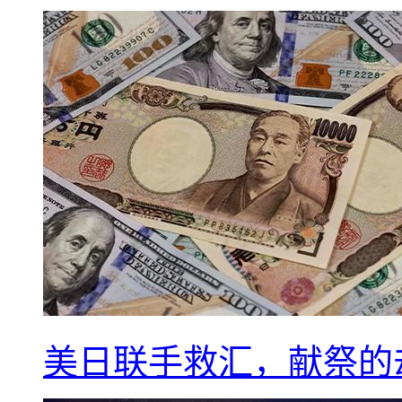
美日联手救汇，献祭的