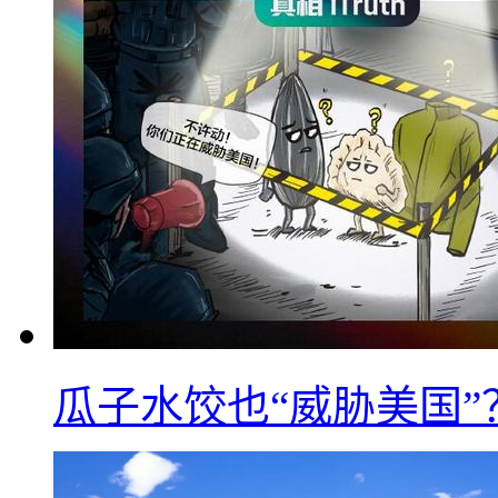
瓜子水饺也“威胁美国”