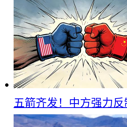
五箭齐发！中方强力反