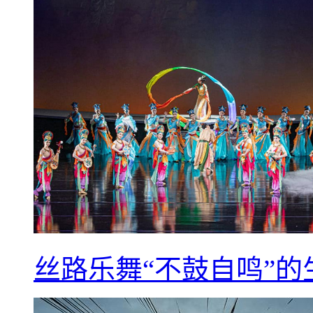
丝路乐舞“不鼓自鸣”