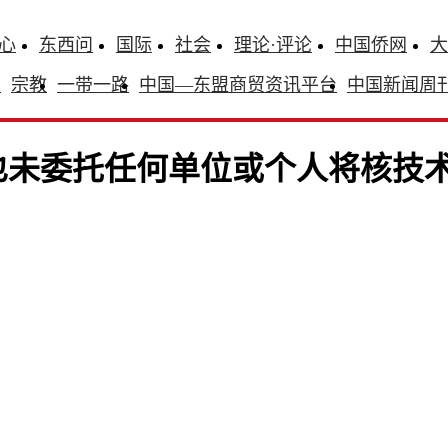
心
东西问
国际
社会
理论·评论
中国侨网
大
识
宗教
一带一路
中国—东盟商贸资讯平台
中国新闻周
也未委托任何单位或个人将核技