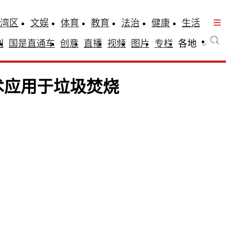
湾区
文娱
体育
教育
法治
健康
生活
刊
国是直通车
创意
直播
视频
图片
专栏
各地
术应用于垃圾焚烧