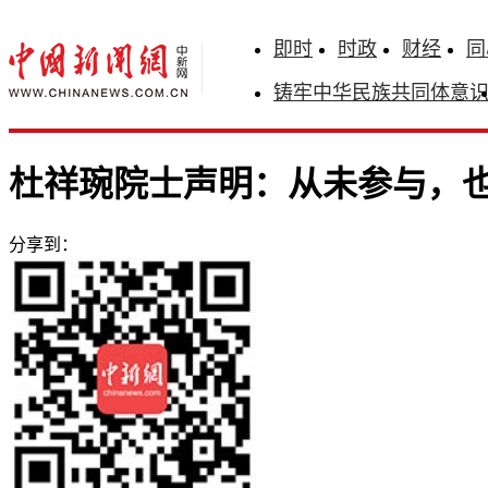
即时
时政
财经
同
铸牢中华民族共同体意
杜祥琬院士声明：从未参与，
分享到：