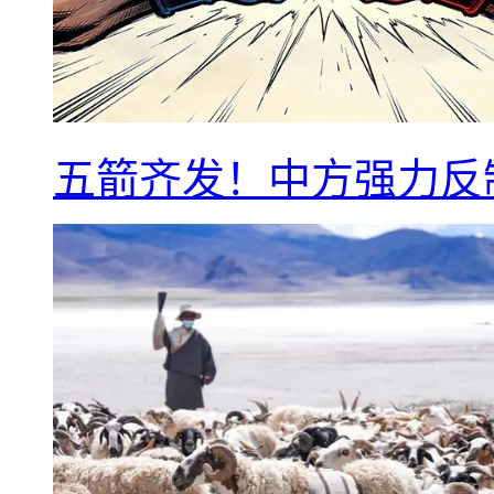
五箭齐发！中方强力反