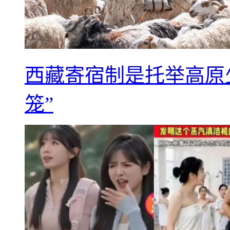
西藏寄宿制是托举高原
笼”