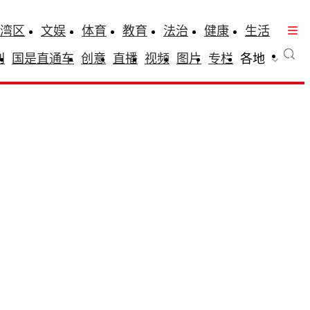
湾区
文娱
体育
教育
法治
健康
生活
刊
国是直通车
创意
直播
视频
图片
专栏
各地