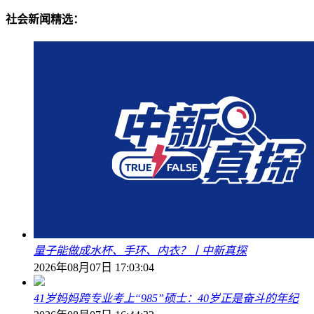
社会新闻精选：
量子能做成水杯、手环、内衣？丨中新真探
2026年08月07日 17:03:04
41岁妈妈跨专业考上“985”硕士：40岁正是奋斗的年纪