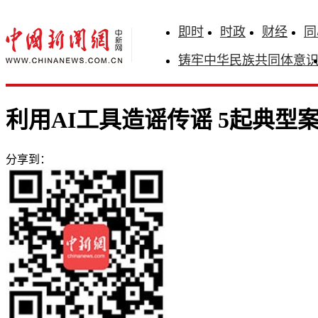
即时
时政
财经
同
铸牢中华民族共同体意
利用AI工具造谣传谣 5起典型
分享到：