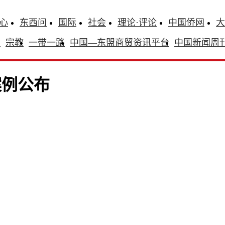
心
东西问
国际
社会
理论·评论
中国侨网
大
识
宗教
一带一路
中国—东盟商贸资讯平台
中国新闻周
案例公布