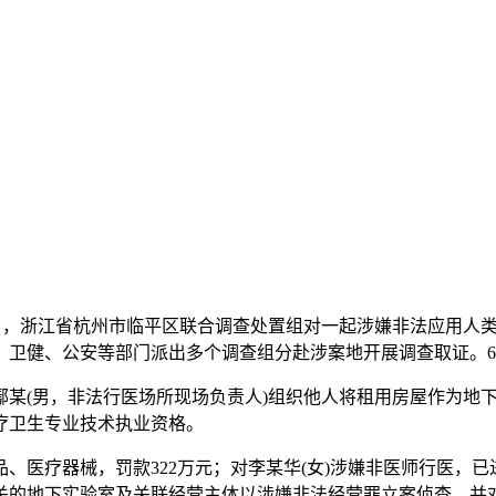
月28日，浙江省杭州市临平区联合调查处置组对一起涉嫌非法应用
，卫健、公安等部门派出多个调查组分赴涉案地开展调查取证。6
(男，非法行医场所现场负责人)组织他人将租用房屋作为地下
疗卫生专业技术执业资格。
医疗器械，罚款322万元；对李某华(女)涉嫌非医师行医，已
关的地下实验室及关联经营主体以涉嫌非法经营罪立案侦查，并