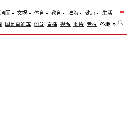
湾区
文娱
体育
教育
法治
健康
生活
刊
国是直通车
创意
直播
视频
图片
专栏
各地