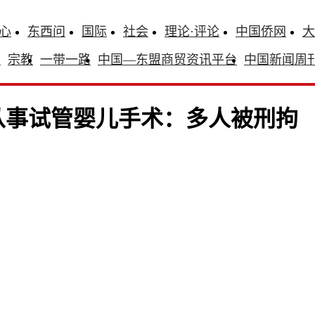
心
东西问
国际
社会
理论·评论
中国侨网
大
识
宗教
一带一路
中国—东盟商贸资讯平台
中国新闻周
从事试管婴儿手术：多人被刑拘