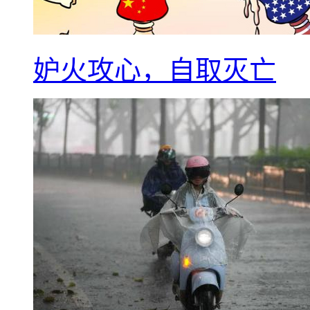
妒火攻心，自取灭亡