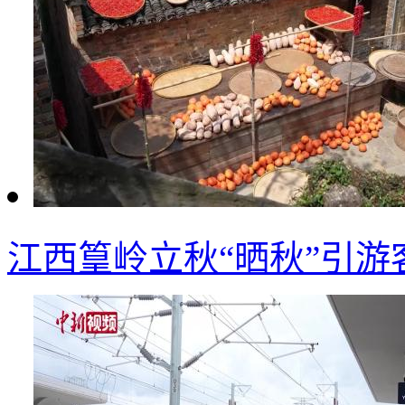
江西篁岭立秋“晒秋”引游