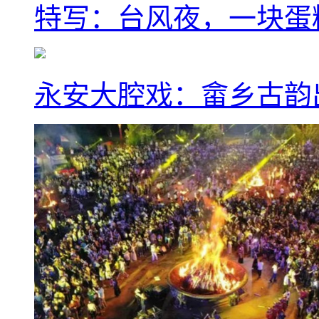
特写：台风夜，一块蛋
永安大腔戏：畲乡古韵