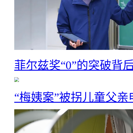
菲尔兹奖“0”的突破背
“梅姨案”被拐儿童父