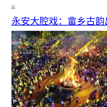
永安大腔戏：畲乡古韵