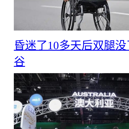
昏迷了10多天后双腿没
谷