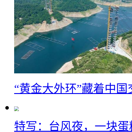
“黄金大外环”藏着中
特写：台风夜，一块蛋