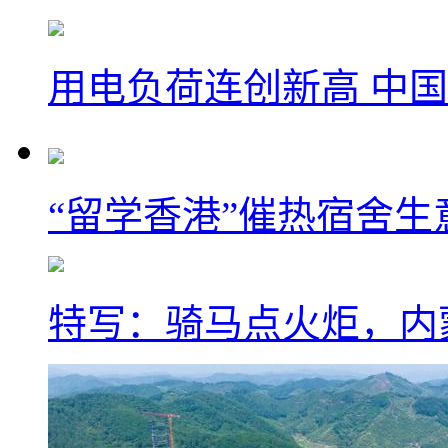
用电负荷连创新高 中国
“留学香港”催热宿舍生
特写：骑马点火炬，内