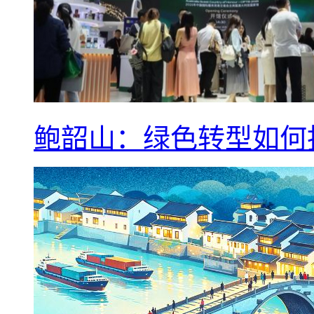
鲍韶山：绿色转型如何