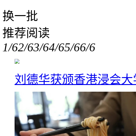
换一批
推荐阅读
1/6
2/6
3/6
4/6
5/6
6/6
刘德华获颁香港浸会大