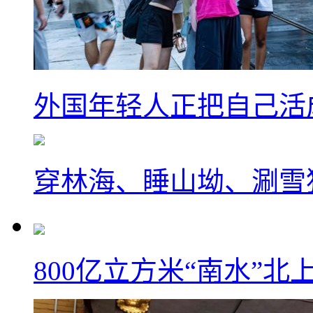
外国年轻人正把自己活成
穿林海、睡山坳、涮雪
800亿立方米“南水”北