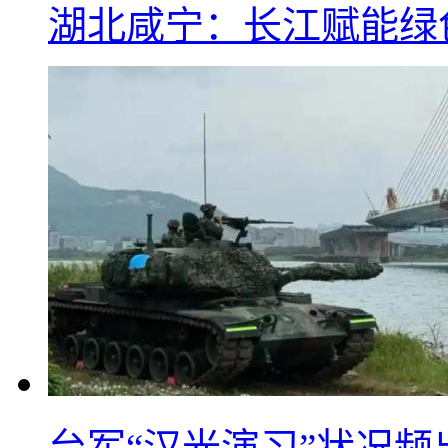
湖北咸宁：长江赋能绿
台军“汉光演习”状况频