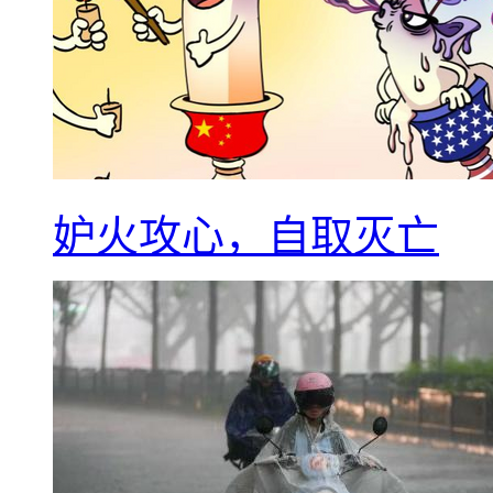
妒火攻心，自取灭亡