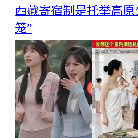
西藏寄宿制是托举高原
笼”