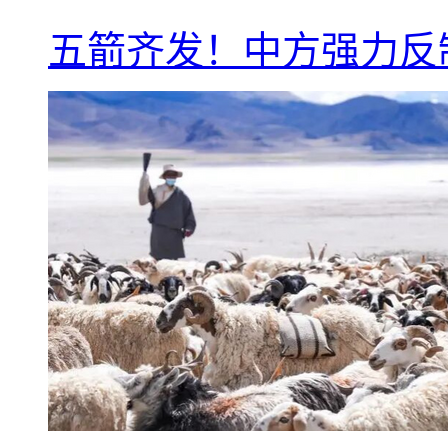
五箭齐发！中方强力反