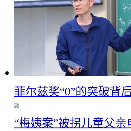
菲尔兹奖“0”的突破背
“梅姨案”被拐儿童父