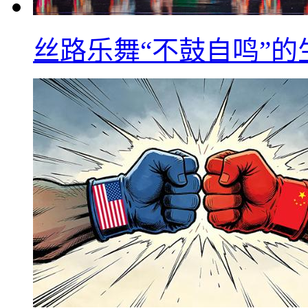
丝路乐舞“不鼓自鸣”