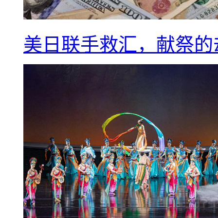
美日联手救汇，献祭的