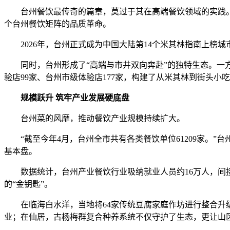
台州餐饮最传奇的篇章，莫过于其在高端餐饮领域的实践。以
个台州餐饮矩阵的品质革命。
2026年，台州正式成为中国大陆第14个米其林指南上榜城
同时，台州形成了“高端与市井双向奔赴”的独特生态。一方面
验店99家、台州市级体验店177家，构建了从米其林到街头小
规模跃升 筑牢产业发展硬底盘
台州菜的风靡，推动餐饮产业规模持续扩大。
“截至今年4月，台州全市共有各类餐饮单位61209家。”
基本盘。
数据统计，台州产业餐饮行业吸纳就业人员约16万人，间接
的“金钥匙”。
在临海白水洋，当地将64家传统豆腐家庭作坊进行整合升级
业；在仙居，古杨梅群复合种养系统不仅守护了生态，更让山