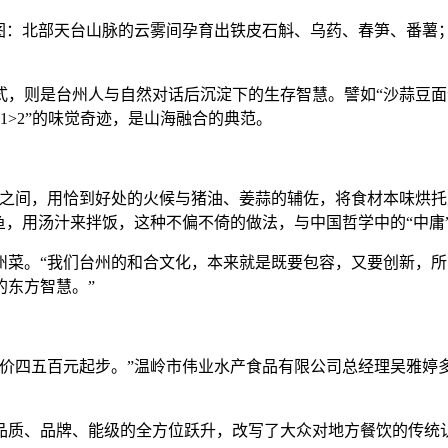
：北部天台山脉的云雾间孕育出铁皮石斛、乌药、春笋、番薯
则是台州人与自然对话后沉淀下的生存智慧。譬如“沙蒜豆面
1>2”的味觉奇迹，是山海融合的典范。
间，用恰到好处的火候与猪油、姜蒜的辅佐，将食材本味烘托
鱼，用汤汁来拌饭，这种不偏不倚的做法，与中国哲学中的“中庸”
。“我们台州的和合文化，本来就是既要包容，又要创新，所
的东方智慧。”
四五百元起步。”温岭市伟业水产食品有限公司总经理吴雅婷多
质、品牌、能级的全方位跃升，改写了大众对地方餐饮的传统