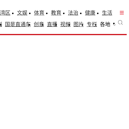
湾区
文娱
体育
教育
法治
健康
生活
刊
国是直通车
创意
直播
视频
图片
专栏
各地