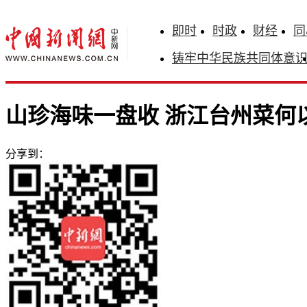
即时
时政
财经
同
铸牢中华民族共同体意
山珍海味一盘收 浙江台州菜何以
分享到：