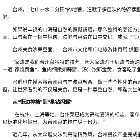
台州，“七山一水二分田”的地貌，造就了多层次的物产版图
鲜。
如果说丰饶的山海是自然的慷慨馈赠，那么独特的烹饪方式，
面，山与海在一锅中相遇，浓鲜与爽滑在口中交织，成就了“1+
台州美食沙蒜豆面。 台州市文化和广电旅游体育局 供图
“家烧是我们台州菜独特的技艺，因为家烧介于红烧与清炖之
一道“家烧黄鱼”，鱼肉细嫩如蒜瓣，汤汁浓郁金黄，食客吃了
张群也在摸索将台州菜与宁波菜融合，做一些个性化的台州菜
窗，让世界看到的不仅是美食，更是一种尊重自然、和谐共生
从“街边排档”到“星钻闪耀”
“在杭州、上海等地，台州菜已成为高端宴请的标志，客单价
以标准化地输出，为台州菜的推广尽一份力。”
近几年，从大众烟火味到高端精致风，台州餐饮产业完成品