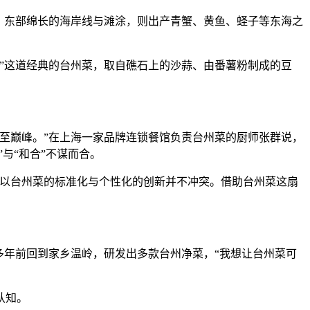
；东部绵长的海岸线与滩涂，则出产青蟹、黄鱼、蛏子等东海之
”这道经典的台州菜，取自礁石上的沙蒜、由番薯粉制成的豆
至巅峰。”在上海一家品牌连锁餐馆负责台州菜的厨师张群说，
与“和合”不谋而合。
以台州菜的标准化与个性化的创新并不冲突。借助台州菜这扇
年前回到家乡温岭，研发出多款台州净菜，“我想让台州菜可
认知。