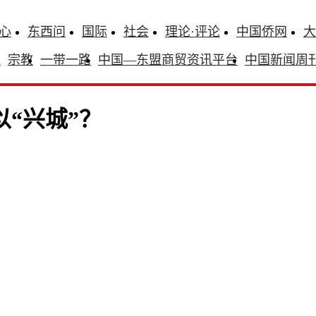
心
东西问
国际
社会
理论·评论
中国侨网
大
识
宗教
一带一路
中国—东盟商贸资讯平台
中国新闻周
“兴城”？