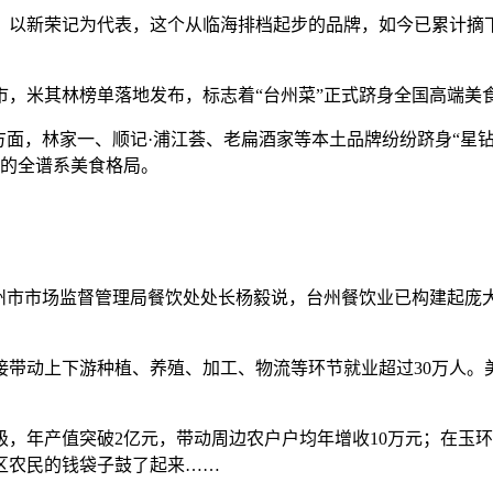
新荣记为代表，这个从临海排档起步的品牌，如今已累计摘下
市，米其林榜单落地发布，标志着“台州菜”正式跻身全国高端美
，林家一、顺记·浦江荟、老扁酒家等本土品牌纷纷跻身“星钻
吃的全谱系美食格局。
台州市市场监督管理局餐饮处处长杨毅说，台州餐饮业已构建起
带动上下游种植、养殖、加工、物流等环节就业超过30万人。
，年产值突破2亿元，带动周边农户户均年增收10万元；在玉
区农民的钱袋子鼓了起来……