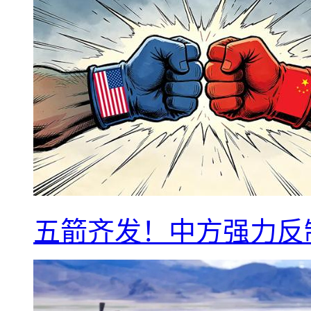
五箭齐发！中方强力反