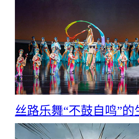
丝路乐舞“不鼓自鸣”