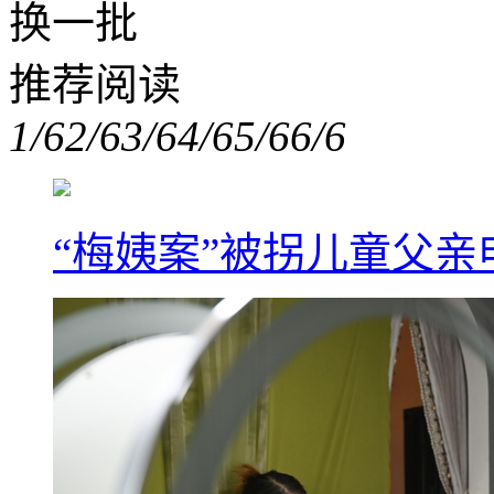
换一批
推荐阅读
1/6
2/6
3/6
4/6
5/6
6/6
“梅姨案”被拐儿童父