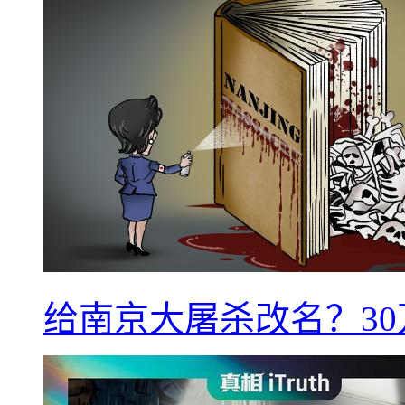
给南京大屠杀改名？3