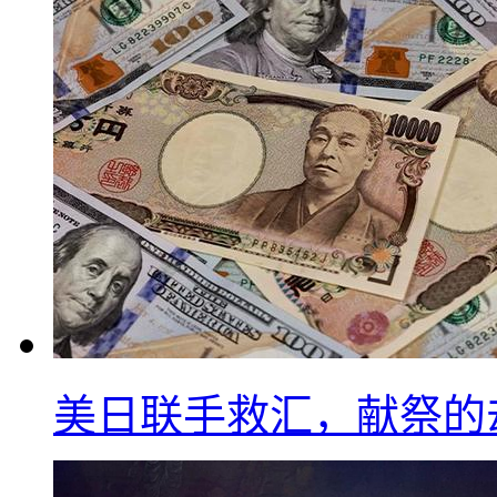
美日联手救汇，献祭的