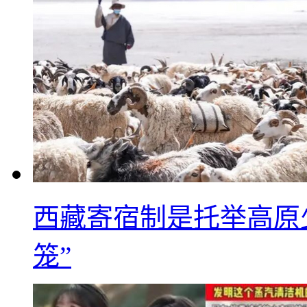
西藏寄宿制是托举高原
笼”