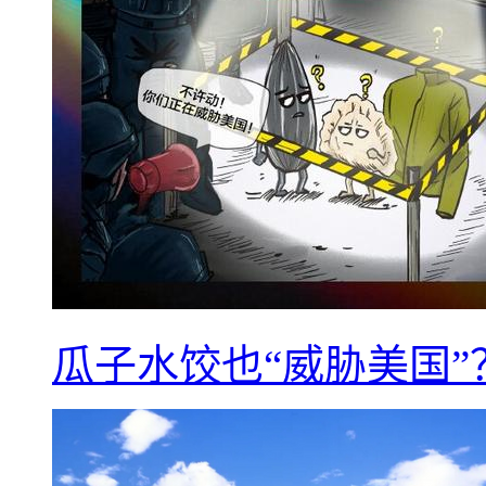
瓜子水饺也“威胁美国”