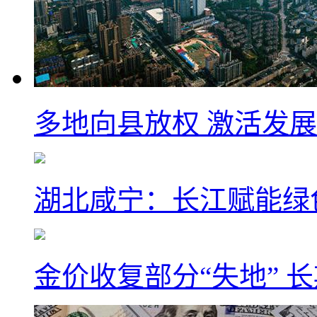
多地向县放权 激活发
湖北咸宁：长江赋能绿
金价收复部分“失地” 