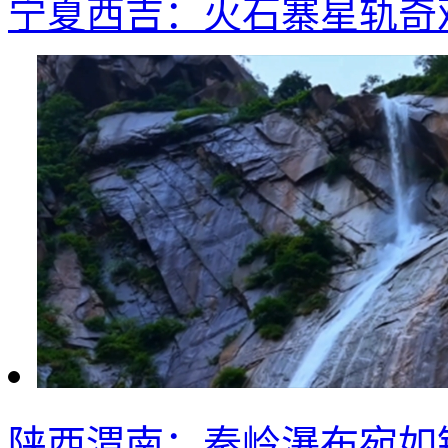
宁夏西吉：火石寨星轨奇
陕西渭南：秦岭瀑布宛如