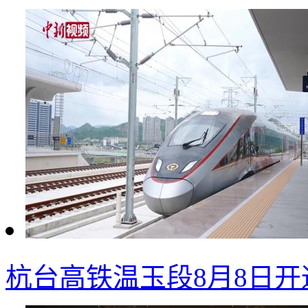
杭台高铁温玉段8月8日开