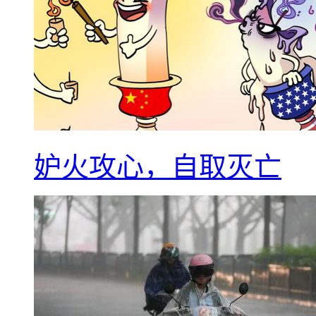
妒火攻心，自取灭亡