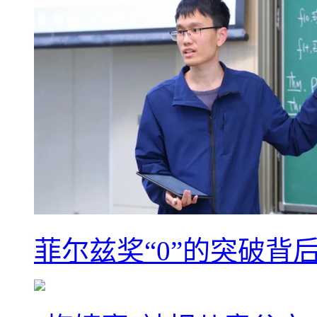
菲尔兹奖“0”的突破背