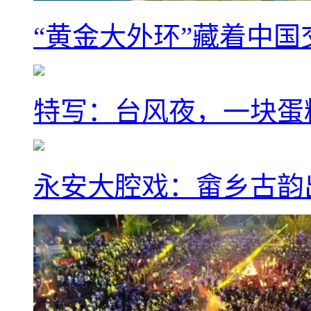
“黄金大外环”藏着中
特写：台风夜，一块蛋
永安大腔戏：畲乡古韵