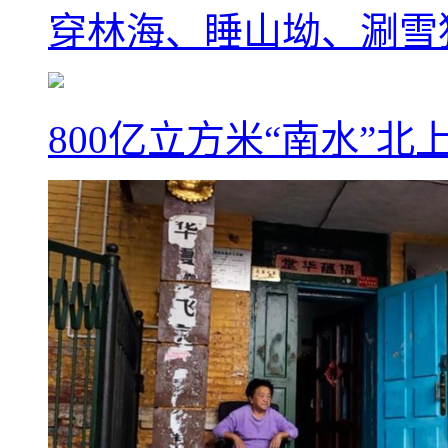
穿林海、睡山坳、涮雪
800亿立方米“南水”北