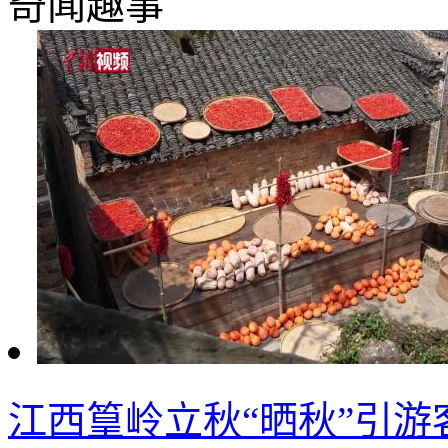
奇闻趣事
江西篁岭立秋“晒秋”引游