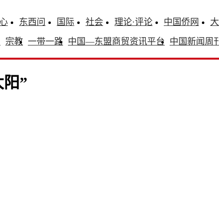
心
东西问
国际
社会
理论·评论
中国侨网
大
识
宗教
一带一路
中国—东盟商贸资讯平台
中国新闻周
阳”