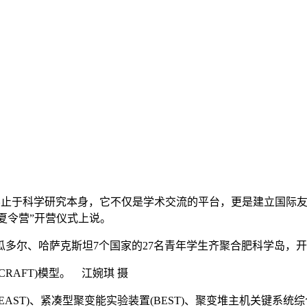
义远不止于科学研究本身，它不仅是学术交流的平台，更是建立国际
究国际夏令营”开营仪式上说。
尔、哈萨克斯坦7个国家的27名青年学生齐聚合肥科学岛，开
RAFT)模型。 江婉琪 摄
T)、紧凑型聚变能实验装置(BEST)、聚变堆主机关键系统综合