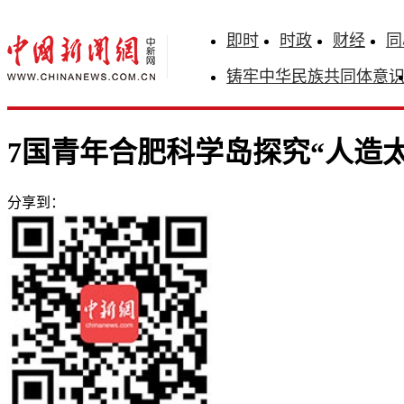
即时
时政
财经
同
铸牢中华民族共同体意
7国青年合肥科学岛探究“人造太
分享到：