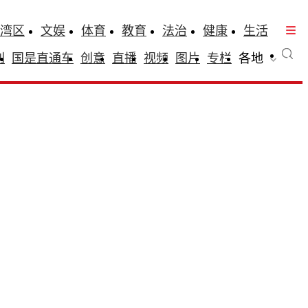
湾区
文娱
体育
教育
法治
健康
生活
刊
国是直通车
创意
直播
视频
图片
专栏
各地