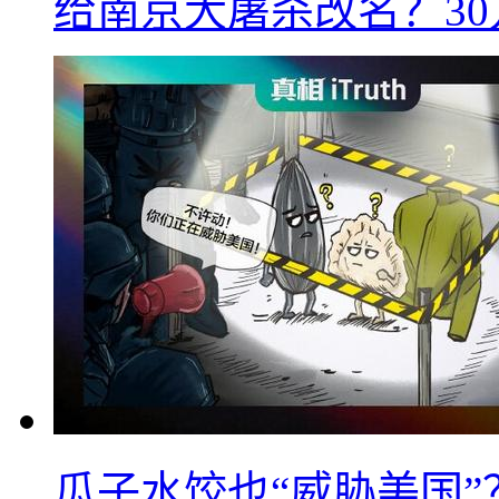
给南京大屠杀改名？3
瓜子水饺也“威胁美国”