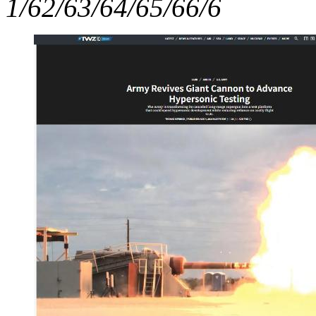
1/6
2/6
3/6
4/6
5/6
6/6