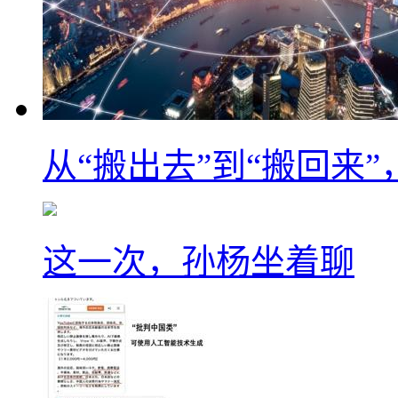
从“搬出去”到“搬回来
这一次，孙杨坐着聊