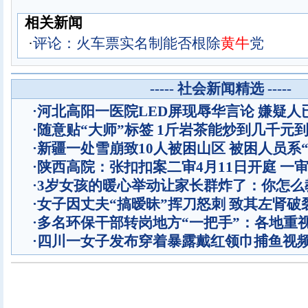
相关新闻
·
评论：火车票实名制能否根除
黄
牛
党
----- 社会新闻精选 -----
·
河北高阳一医院LED屏现辱华言论 嫌疑人
·
随意贴“大师”标签 1斤岩茶能炒到几千元
·
新疆一处雪崩致10人被困山区 被困人员系“
·
陕西高院：张扣扣案二审4月11日开庭 一
·
3岁女孩的暖心举动让家长群炸了：你怎么
·
女子因丈夫“搞暧昧”挥刀怒刺 致其左肾破
·
多名环保干部转岗地方“一把手”：各地重
·
四川一女子发布穿着暴露戴红领巾捕鱼视