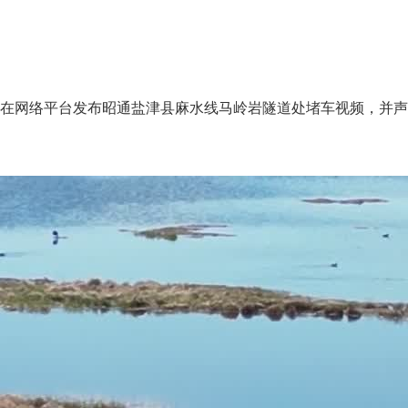
网络平台发布昭通盐津县麻水线马岭岩隧道处堵车视频，并声称