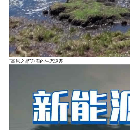
“高原之肾”尕海的生态逆袭