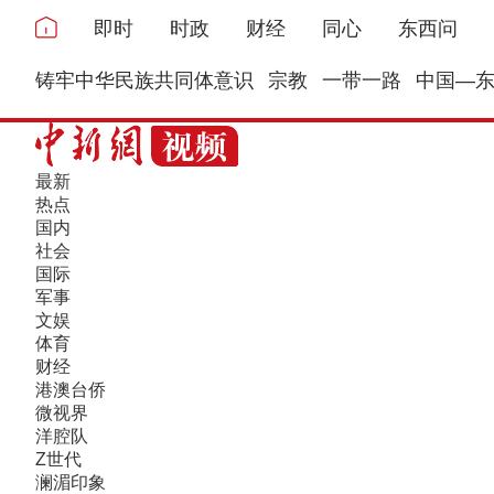
即时
时政
财经
同心
东西问
铸牢中华民族共同体意识
宗教
一带一路
中国—
最新
热点
国内
社会
国际
军事
文娱
体育
财经
港澳台侨
微视界
洋腔队
Z世代
澜湄印象