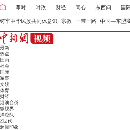
即时
时政
财经
同心
东西问
国
铸牢中华民族共同体意识
宗教
一带一路
中国—东盟
最新
热点
国内
社会
国际
军事
文娱
体育
财经
港澳台侨
微视界
洋腔队
Z世代
澜湄印象