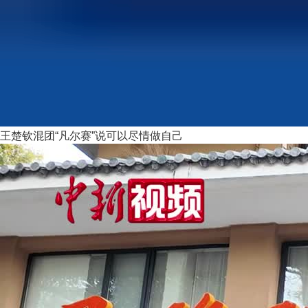
王楚钦混团“凡尔赛”说可以尽情做自己