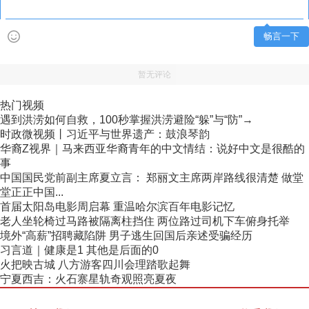
畅言一下
暂无评论
热门视频
遇到洪涝如何自救，100秒掌握洪涝避险“躲”与“防”→
时政微视频丨习近平与世界遗产：鼓浪琴韵
华裔Z视界｜马来西亚华裔青年的中文情结：说好中文是很酷的
事
中国国民党前副主席夏立言： 郑丽文主席两岸路线很清楚 做堂
堂正正中国...
首届太阳岛电影周启幕 重温哈尔滨百年电影记忆
老人坐轮椅过马路被隔离柱挡住 两位路过司机下车俯身托举
境外“高薪”招聘藏陷阱 男子逃生回国后亲述受骗经历
习言道｜健康是1 其他是后面的0
火把映古城 八方游客四川会理踏歌起舞
宁夏西吉：火石寨星轨奇观照亮夏夜