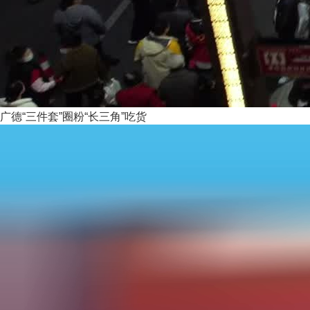
广德“三件套”圈粉“长三角”吃货