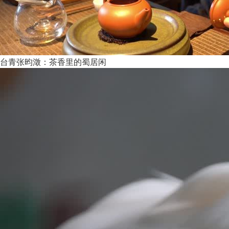
台青张昀澂：茶香里的蜀居闲