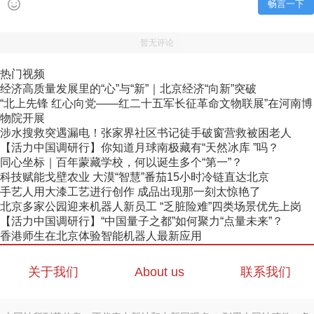
畅言一下
暂无评论
热门视频
经济高质量发展里的“心”与“新”｜北京经济“向新”突破
“北上先锋 红心向党——红二十五军长征革命文物联展”在河南博
物院开展
涉水搜救突遇漏电！张家界社区书记徒手破窗营救被困老人
【活力中国调研行】你知道月球南极藏有“天然冰库 ”吗？
同心坐标｜百年蒙藏学校，何以诞生多个“第一”？
科技赋能戈壁农业 大漠“智慧”番茄15小时冷链直达北京
手艺人用大漆工艺进行创作 成品出现那一刻太惊艳了
北京多家公园迎来机器人新员工 “乏脏险难”四类场景优先上岗
【活力中国调研行】“中国量子之都”如何聚力“点量未来”？
香港师生在北京体验智能机器人最新应用
关于我们
About us
联系我们