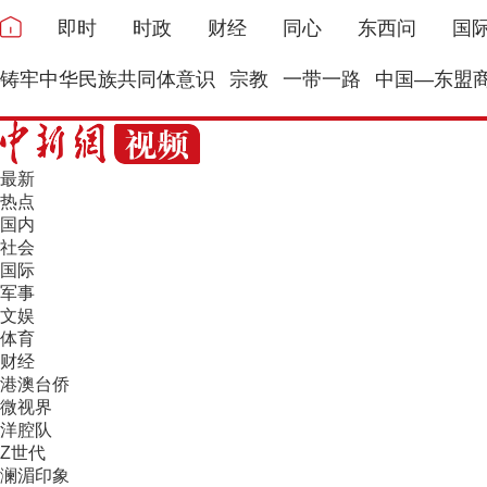
即时
时政
财经
同心
东西问
国
铸牢中华民族共同体意识
宗教
一带一路
中国—东盟
最新
热点
国内
社会
国际
军事
文娱
体育
财经
港澳台侨
微视界
洋腔队
Z世代
澜湄印象