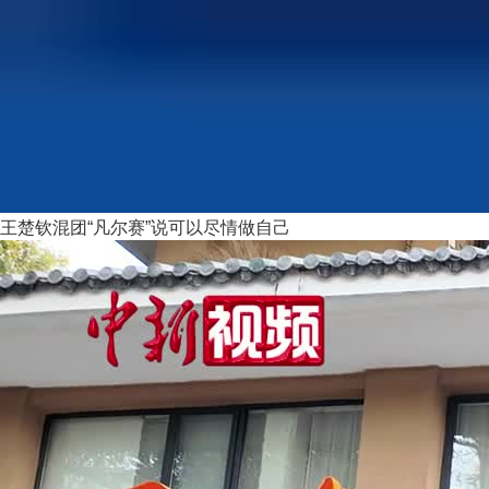
王楚钦混团“凡尔赛”说可以尽情做自己