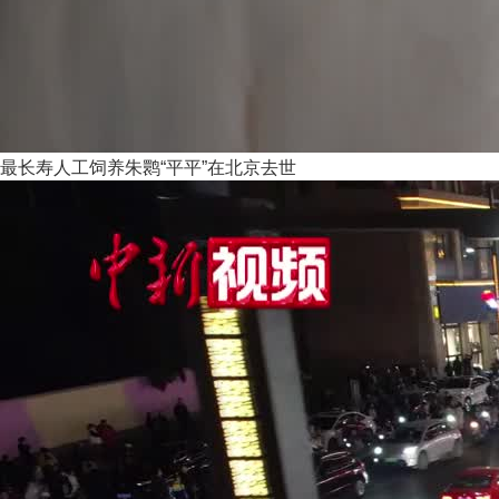
最长寿人工饲养朱鹮“平平”在北京去世