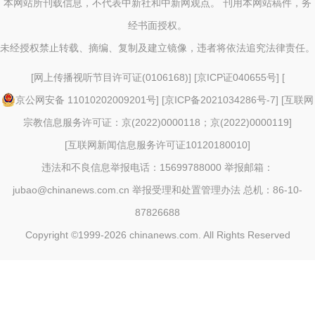
本网站所刊载信息，不代表中新社和中新网观点。 刊用本网站稿件，务
经书面授权。
未经授权禁止转载、摘编、复制及建立镜像，违者将依法追究法律责任。
[
网上传播视听节目许可证(0106168)
] [
京ICP证040655号
] [
京公网安备 11010202009201号
] [
京ICP备2021034286号-7
] [
互联网
宗教信息服务许可证：京(2022)0000118；京(2022)0000119
]
[
互联网新闻信息服务许可证10120180010
]
违法和不良信息举报电话：15699788000 举报邮箱：
jubao@chinanews.com.cn
举报受理和处置管理办法
总机：86-10-
87826688
Copyright ©1999-2026
chinanews.com. All Rights Reserved