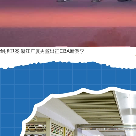
剑指卫冕 浙江广厦男篮出征CBA新赛季