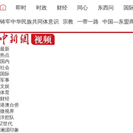
即时
时政
财经
同心
东西问
国
铸牢中华民族共同体意识
宗教
一带一路
中国—东盟
最新
热点
国内
社会
国际
军事
文娱
体育
财经
港澳台侨
微视界
洋腔队
Z世代
澜湄印象