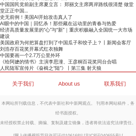
中国国民党前副主席夏立言： 郑丽文主席两岸路线很清楚 做堂
堂正正中国...
史无前例！美国AI开始攻击真人了
AI眼中的中国｜回忆杀！那些藏在运动里的青春与热爱
经济高质量发展里的“心”与“新”｜重庆积极融入全国统一大市场
建设
美国政府为何把算盘打到了中国瓜子和饺子上？丨新闻会客厅
刘浩存百花奖开幕式红衣独舞
中国要画一个2.7万公里外环
《给阿嬷的情书》主演李思潼、王彦桐百花奖同台合唱
人民陆军宣传片《奋楫之“陆”》丨第三集 射天狼
关于我们
About us
联系我们
本网站所刊载信息，不代表中新社和中新网观点。 刊用本网站稿件，务
经书面授权。
未经授权禁止转载、摘编、复制及建立镜像，违者将依法追究法律责任。
[
网上传播视听节目许可证(0106168)
] [
京ICP证040655号
] [