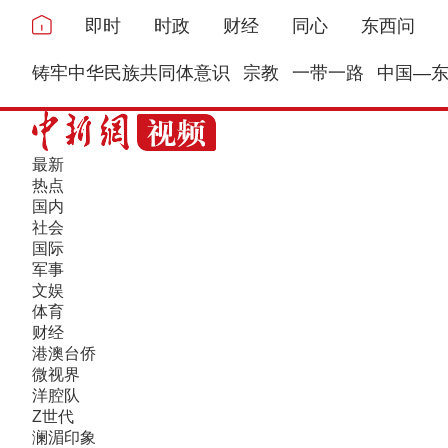
即时
时政
财经
同心
东西问
铸牢中华民族共同体意识
宗教
一带一路
中国—
最新
热点
国内
社会
国际
军事
文娱
体育
财经
港澳台侨
微视界
洋腔队
Z世代
澜湄印象