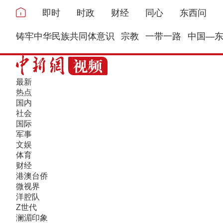
即时
时政
财经
同心
东西问
铸牢中华民族共同体意识
宗教
一带一路
中国—
最新
热点
国内
社会
国际
军事
文娱
体育
财经
港澳台侨
微视界
洋腔队
Z世代
澜湄印象