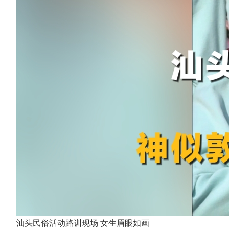
汕头民俗活动路训现场 女生眉眼如画