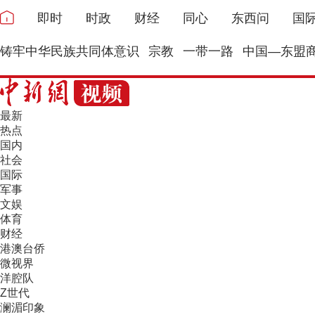
即时
时政
财经
同心
东西问
国
铸牢中华民族共同体意识
宗教
一带一路
中国—东盟
最新
热点
国内
社会
国际
军事
文娱
体育
财经
港澳台侨
微视界
洋腔队
Z世代
澜湄印象