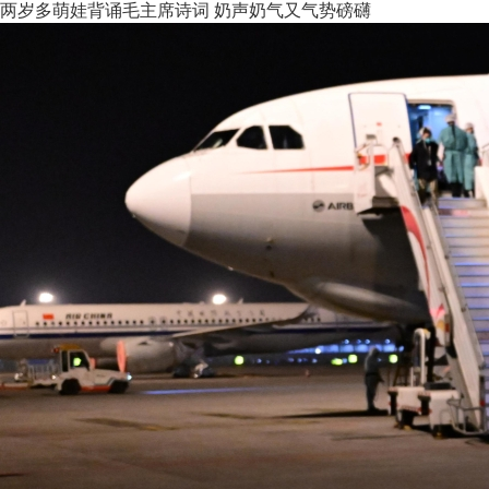
两岁多萌娃背诵毛主席诗词 奶声奶气又气势磅礴