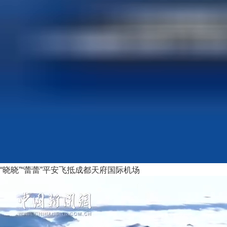
“晓晓”“蕾蕾”平安飞抵成都天府国际机场