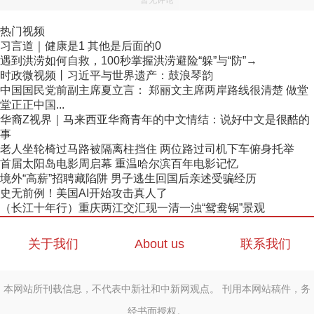
暂无评论
热门视频
习言道｜健康是1 其他是后面的0
遇到洪涝如何自救，100秒掌握洪涝避险“躲”与“防”→
时政微视频丨习近平与世界遗产：鼓浪琴韵
中国国民党前副主席夏立言： 郑丽文主席两岸路线很清楚 做堂
堂正正中国...
华裔Z视界｜马来西亚华裔青年的中文情结：说好中文是很酷的
事
老人坐轮椅过马路被隔离柱挡住 两位路过司机下车俯身托举
首届太阳岛电影周启幕 重温哈尔滨百年电影记忆
境外“高薪”招聘藏陷阱 男子逃生回国后亲述受骗经历
史无前例！美国AI开始攻击真人了
（长江十年行）重庆两江交汇现一清一浊“鸳鸯锅”景观
关于我们
About us
联系我们
本网站所刊载信息，不代表中新社和中新网观点。 刊用本网站稿件，务
经书面授权。