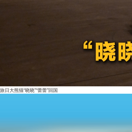
旅日大熊猫“晓晓”“蕾蕾”回国