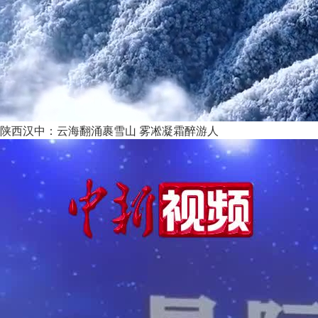
陕西汉中：云海翻涌裹雪山 雾凇凝霜醉游人