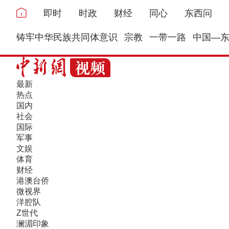
即时
时政
财经
同心
东西问
铸牢中华民族共同体意识
宗教
一带一路
中国—
最新
热点
国内
社会
国际
军事
文娱
体育
财经
港澳台侨
微视界
洋腔队
Z世代
澜湄印象