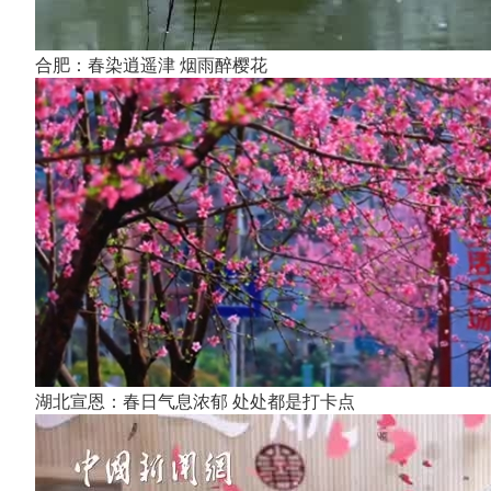
合肥：春染逍遥津 烟雨醉樱花
湖北宣恩：春日气息浓郁 处处都是打卡点