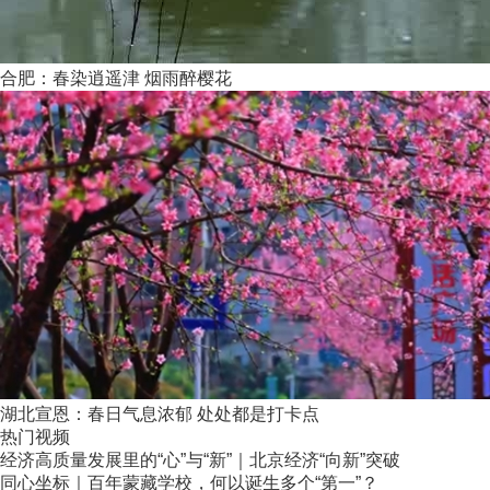
合肥：春染逍遥津 烟雨醉樱花
湖北宣恩：春日气息浓郁 处处都是打卡点
热门视频
经济高质量发展里的“心”与“新”｜北京经济“向新”突破
同心坐标｜百年蒙藏学校，何以诞生多个“第一”？