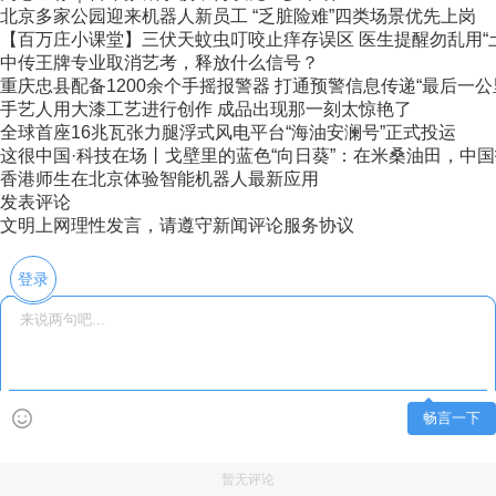
北京多家公园迎来机器人新员工 “乏脏险难”四类场景优先上岗
【百万庄小课堂】三伏天蚊虫叮咬止痒存误区 医生提醒勿乱用“
中传王牌专业取消艺考，释放什么信号？
重庆忠县配备1200余个手摇报警器 打通预警信息传递“最后一公
手艺人用大漆工艺进行创作 成品出现那一刻太惊艳了
全球首座16兆瓦张力腿浮式风电平台“海油安澜号”正式投运
这很中国·科技在场丨戈壁里的蓝色“向日葵”：在米桑油田，中国技
香港师生在北京体验智能机器人最新应用
发表评论
文明上网理性发言，请遵守新闻评论服务协议
登录
畅言一下
暂无评论