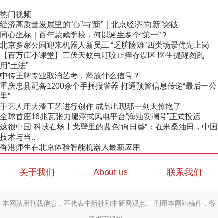
热门视频
经济高质量发展里的“心”与“新”｜北京经济“向新”突破
同心坐标｜百年蒙藏学校，何以诞生多个“第一”？
北京多家公园迎来机器人新员工 “乏脏险难”四类场景优先上岗
【百万庄小课堂】三伏天蚊虫叮咬止痒存误区 医生提醒勿乱
用“土法”
中传王牌专业取消艺考，释放什么信号？
重庆忠县配备1200余个手摇报警器 打通预警信息传递“最后一公
里”
手艺人用大漆工艺进行创作 成品出现那一刻太惊艳了
全球首座16兆瓦张力腿浮式风电平台“海油安澜号”正式投运
这很中国·科技在场丨戈壁里的蓝色“向日葵”：在米桑油田，中国
技术与当...
香港师生在北京体验智能机器人最新应用
关于我们
About us
联系我们
本网站所刊载信息，不代表中新社和中新网观点。 刊用本网站稿件，务