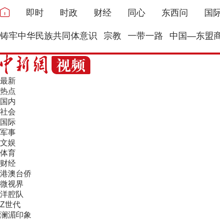
即时
时政
财经
同心
东西问
国
铸牢中华民族共同体意识
宗教
一带一路
中国—东盟
最新
热点
国内
社会
国际
军事
文娱
体育
财经
港澳台侨
微视界
洋腔队
Z世代
澜湄印象