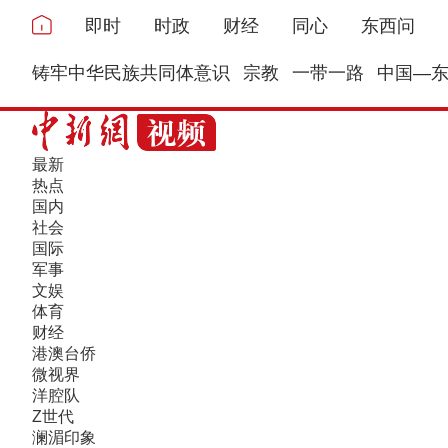
即时
时政
财经
同心
东西问
铸牢中华民族共同体意识
宗教
一带一路
中国—
最新
热点
国内
社会
国际
军事
文娱
体育
财经
港澳台侨
微视界
洋腔队
Z世代
澜湄印象