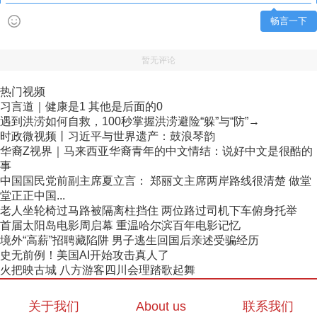
畅言一下
暂无评论
热门视频
习言道｜健康是1 其他是后面的0
遇到洪涝如何自救，100秒掌握洪涝避险“躲”与“防”→
时政微视频丨习近平与世界遗产：鼓浪琴韵
华裔Z视界｜马来西亚华裔青年的中文情结：说好中文是很酷的
事
中国国民党前副主席夏立言： 郑丽文主席两岸路线很清楚 做堂
堂正正中国...
老人坐轮椅过马路被隔离柱挡住 两位路过司机下车俯身托举
首届太阳岛电影周启幕 重温哈尔滨百年电影记忆
境外“高薪”招聘藏陷阱 男子逃生回国后亲述受骗经历
史无前例！美国AI开始攻击真人了
火把映古城 八方游客四川会理踏歌起舞
关于我们
About us
联系我们