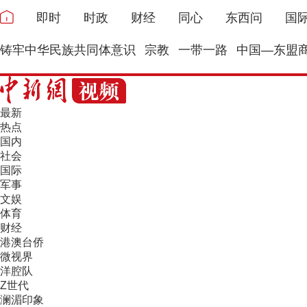
即时
时政
财经
同心
东西问
国
铸牢中华民族共同体意识
宗教
一带一路
中国—东盟
最新
热点
国内
社会
国际
军事
文娱
体育
财经
港澳台侨
微视界
洋腔队
Z世代
澜湄印象