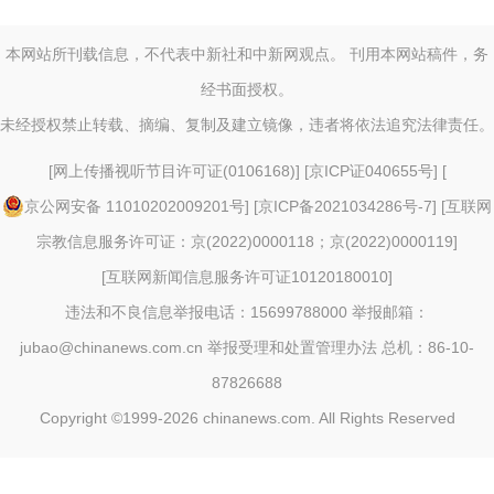
本网站所刊载信息，不代表中新社和中新网观点。 刊用本网站稿件，务
经书面授权。
未经授权禁止转载、摘编、复制及建立镜像，违者将依法追究法律责任。
[
网上传播视听节目许可证(0106168)
] [
京ICP证040655号
] [
京公网安备 11010202009201号
] [
京ICP备2021034286号-7
] [
互联网
宗教信息服务许可证：京(2022)0000118；京(2022)0000119
]
[
互联网新闻信息服务许可证10120180010
]
违法和不良信息举报电话：15699788000 举报邮箱：
jubao@chinanews.com.cn
举报受理和处置管理办法
总机：86-10-
87826688
Copyright ©1999-2026
chinanews.com. All Rights Reserved