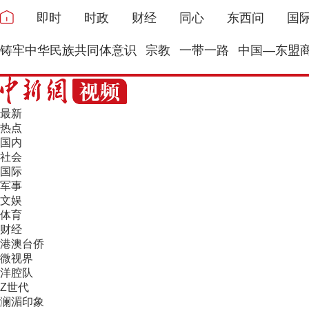
即时
时政
财经
同心
东西问
国
铸牢中华民族共同体意识
宗教
一带一路
中国—东盟
最新
热点
国内
社会
国际
军事
文娱
体育
财经
港澳台侨
微视界
洋腔队
Z世代
澜湄印象