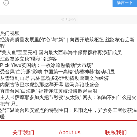
畅言一下
暂无评论
热门视频
经济高质量发展里的“心”与“新”｜向西开放筑枢纽 丝路核心启新
程
“美人鱼”宝宝亮相 国内最大西非海牛保育群种再添新成员
江西篁岭立秋“晒秋”引游客
Pick Yiwu英国站：一枚冰箱贴撬动“大市场”
受台风“白海豚”影响 中国第一高楼“镇楼神器”摆动明显
从雪道到山野 吉林雪场多彩活动撬动暑期文旅经济
内蒙古陈巴尔虎旗那达慕开幕 骏马奔驰赴盛会
直击台风“白海豚” 福建连江黄岐沿海掀起巨浪
主人带萨摩耶参加火把节秒变“灰太狼” 网友：狗狗不知什么是火
把节 只...
浙江温岭台风安置点的特别生日：风雨之中，异乡务工者收获温
暖
关于我们
About us
联系我们