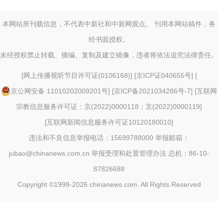
本网站所刊载信息，不代表中新社和中新网观点。 刊用本网站稿件，务
经书面授权。
未经授权禁止转载、摘编、复制及建立镜像，违者将依法追究法律责任。
[
网上传播视听节目许可证(0106168)
] [
京ICP证040655号
] [
京公网安备 11010202009201号
] [
京ICP备2021034286号-7
] [
互联网
宗教信息服务许可证：京(2022)0000118；京(2022)0000119
]
[
互联网新闻信息服务许可证10120180010
]
违法和不良信息举报电话：15699788000 举报邮箱：
jubao@chinanews.com.cn
举报受理和处置管理办法
总机：86-10-
87826688
Copyright ©1999-2026
chinanews.com. All Rights Reserved