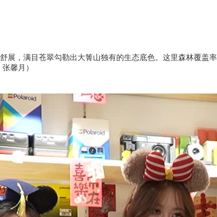
展，满目苍翠勾勒出大箐山独有的生态底色。这里森林覆盖率
：张馨月）