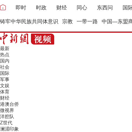
即时
时政
财经
同心
东西问
国
铸牢中华民族共同体意识
宗教
一带一路
中国—东盟
最新
热点
国内
社会
国际
军事
文娱
体育
财经
港澳台侨
微视界
洋腔队
Z世代
澜湄印象