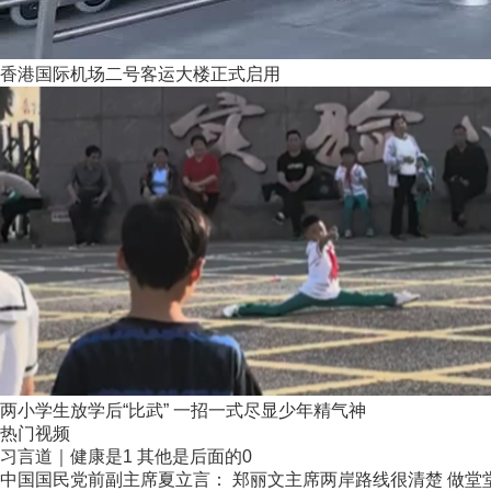
香港国际机场二号客运大楼正式启用
两小学生放学后“比武” 一招一式尽显少年精气神
热门视频
习言道｜健康是1 其他是后面的0
中国国民党前副主席夏立言： 郑丽文主席两岸路线很清楚 做堂堂正