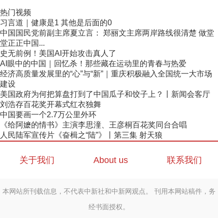
热门视频
习言道｜健康是1 其他是后面的0
中国国民党前副主席夏立言： 郑丽文主席两岸路线很清楚 做堂
堂正正中国...
史无前例！美国AI开始攻击真人了
AI眼中的中国｜回忆杀！那些藏在运动里的青春与热爱
经济高质量发展里的“心”与“新”｜重庆积极融入全国统一大市场
建设
美国政府为何把算盘打到了中国瓜子和饺子上？丨新闻会客厅
刘浩存百花奖开幕式红衣独舞
中国要画一个2.7万公里外环
《给阿嬷的情书》主演李思潼、王彦桐百花奖同台合唱
人民陆军宣传片《奋楫之“陆”》丨第三集 射天狼
关于我们
About us
联系我们
本网站所刊载信息，不代表中新社和中新网观点。 刊用本网站稿件，务
经书面授权。