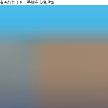
轰鸣阵阵！直击手榴弹实投现场