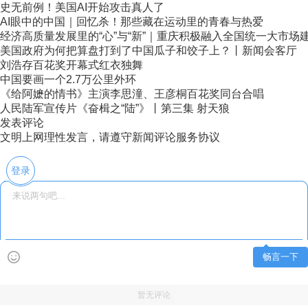
史无前例！美国AI开始攻击真人了
AI眼中的中国｜回忆杀！那些藏在运动里的青春与热爱
经济高质量发展里的“心”与“新”｜重庆积极融入全国统一大市场
美国政府为何把算盘打到了中国瓜子和饺子上？丨新闻会客厅
刘浩存百花奖开幕式红衣独舞
中国要画一个2.7万公里外环
《给阿嬷的情书》主演李思潼、王彦桐百花奖同台合唱
人民陆军宣传片《奋楫之“陆”》丨第三集 射天狼
发表评论
文明上网理性发言，请遵守新闻评论服务协议
登录
畅言一下
暂无评论