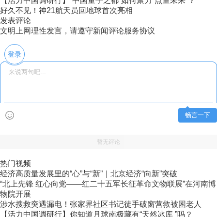
【活力中国调研行】“中国量子之都”如何聚力“点量未来”？
好久不见！神21航天员回地球首次亮相
发表评论
文明上网理性发言，请遵守新闻评论服务协议
登录
畅言一下
暂无评论
热门视频
经济高质量发展里的“心”与“新”｜北京经济“向新”突破
“北上先锋 红心向党——红二十五军长征革命文物联展”在河南博
物院开展
涉水搜救突遇漏电！张家界社区书记徒手破窗营救被困老人
【活力中国调研行】你知道月球南极藏有“天然冰库 ”吗？