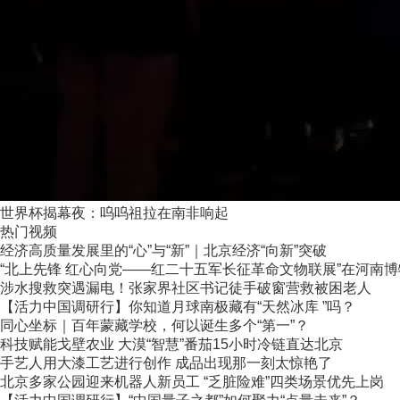
世界杯揭幕夜：呜呜祖拉在南非响起
热门视频
经济高质量发展里的“心”与“新”｜北京经济“向新”突破
“北上先锋 红心向党——红二十五军长征革命文物联展”在河南
涉水搜救突遇漏电！张家界社区书记徒手破窗营救被困老人
【活力中国调研行】你知道月球南极藏有“天然冰库 ”吗？
同心坐标｜百年蒙藏学校，何以诞生多个“第一”？
科技赋能戈壁农业 大漠“智慧”番茄15小时冷链直达北京
手艺人用大漆工艺进行创作 成品出现那一刻太惊艳了
北京多家公园迎来机器人新员工 “乏脏险难”四类场景优先上岗