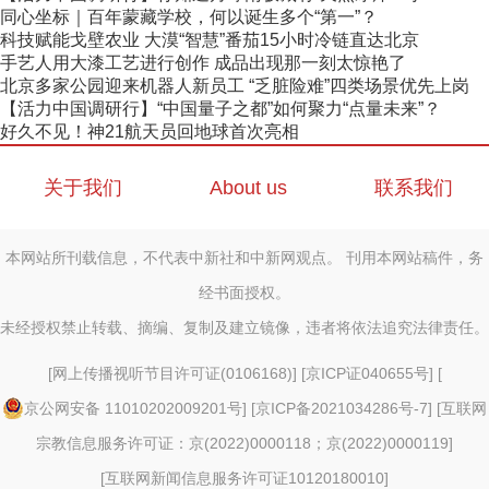
同心坐标｜百年蒙藏学校，何以诞生多个“第一”？
科技赋能戈壁农业 大漠“智慧”番茄15小时冷链直达北京
手艺人用大漆工艺进行创作 成品出现那一刻太惊艳了
北京多家公园迎来机器人新员工 “乏脏险难”四类场景优先上岗
【活力中国调研行】“中国量子之都”如何聚力“点量未来”？
好久不见！神21航天员回地球首次亮相
关于我们
About us
联系我们
本网站所刊载信息，不代表中新社和中新网观点。 刊用本网站稿件，务
经书面授权。
未经授权禁止转载、摘编、复制及建立镜像，违者将依法追究法律责任。
[
网上传播视听节目许可证(0106168)
] [
京ICP证040655号
] [
京公网安备 11010202009201号
] [
京ICP备2021034286号-7
] [
互联网
宗教信息服务许可证：京(2022)0000118；京(2022)0000119
]
[
互联网新闻信息服务许可证10120180010
]