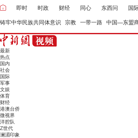
即时
时政
财经
同心
东西问
国
铸牢中华民族共同体意识
宗教
一带一路
中国—东盟
最新
热点
国内
社会
国际
军事
文娱
体育
财经
港澳台侨
微视界
洋腔队
Z世代
澜湄印象