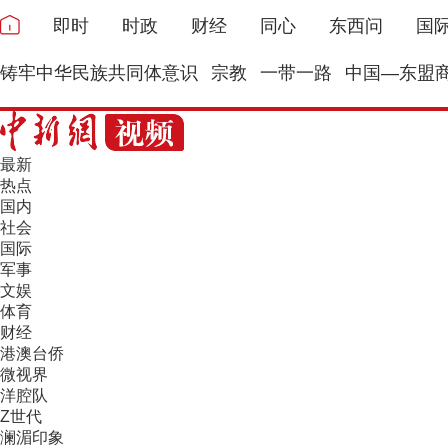
即时
时政
财经
同心
东西问
国
铸牢中华民族共同体意识
宗教
一带一路
中国—东盟
最新
热点
国内
社会
国际
军事
文娱
体育
财经
港澳台侨
微视界
洋腔队
Z世代
澜湄印象