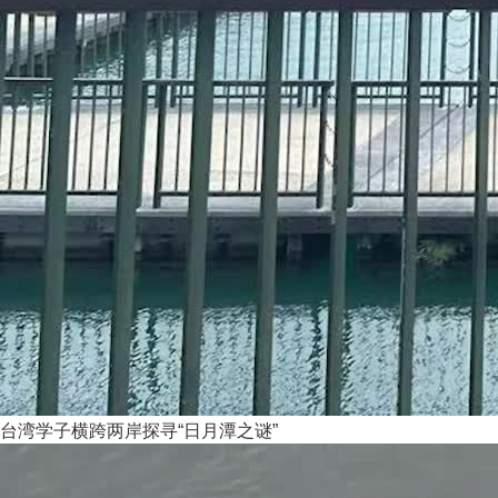
台湾学子横跨两岸探寻“日月潭之谜”