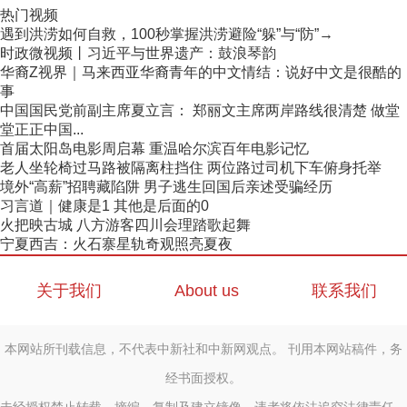
热门视频
遇到洪涝如何自救，100秒掌握洪涝避险“躲”与“防”→
时政微视频丨习近平与世界遗产：鼓浪琴韵
华裔Z视界｜马来西亚华裔青年的中文情结：说好中文是很酷的
事
中国国民党前副主席夏立言： 郑丽文主席两岸路线很清楚 做堂
堂正正中国...
首届太阳岛电影周启幕 重温哈尔滨百年电影记忆
老人坐轮椅过马路被隔离柱挡住 两位路过司机下车俯身托举
境外“高薪”招聘藏陷阱 男子逃生回国后亲述受骗经历
习言道｜健康是1 其他是后面的0
火把映古城 八方游客四川会理踏歌起舞
宁夏西吉：火石寨星轨奇观照亮夏夜
关于我们
About us
联系我们
本网站所刊载信息，不代表中新社和中新网观点。 刊用本网站稿件，务
经书面授权。