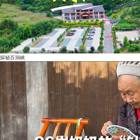
探秘百洞峡