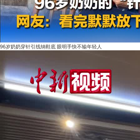
96岁奶奶穿针引线纳鞋底 眼明手快不输年轻人