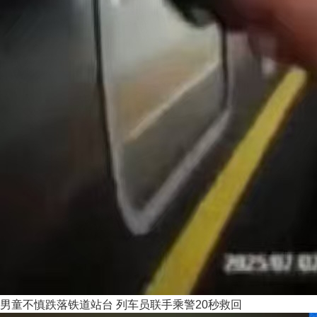
男童不慎跌落铁道站台 列车员联手乘警20秒救回