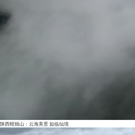
陕西蜡烛山：云海美景 如临仙境