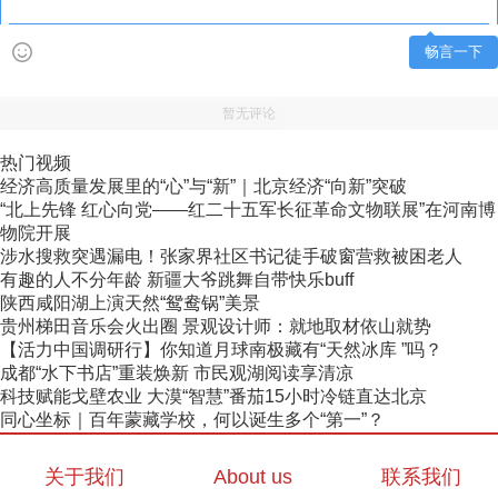
畅言一下
暂无评论
热门视频
经济高质量发展里的“心”与“新”｜北京经济“向新”突破
“北上先锋 红心向党——红二十五军长征革命文物联展”在河南博
物院开展
涉水搜救突遇漏电！张家界社区书记徒手破窗营救被困老人
有趣的人不分年龄 新疆大爷跳舞自带快乐buff
陕西咸阳湖上演天然“鸳鸯锅”美景
贵州梯田音乐会火出圈 景观设计师：就地取材依山就势
【活力中国调研行】你知道月球南极藏有“天然冰库 ”吗？
成都“水下书店”重装焕新 市民观湖阅读享清凉
科技赋能戈壁农业 大漠“智慧”番茄15小时冷链直达北京
同心坐标｜百年蒙藏学校，何以诞生多个“第一”？
关于我们
About us
联系我们