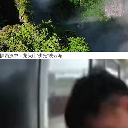
陕西汉中：龙头山“佛光”映云海