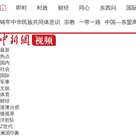
即时
时政
财经
同心
东西问
国
铸牢中华民族共同体意识
宗教
一带一路
中国—东盟
最新
热点
国内
社会
国际
军事
文娱
体育
财经
港澳台侨
微视界
洋腔队
Z世代
澜湄印象