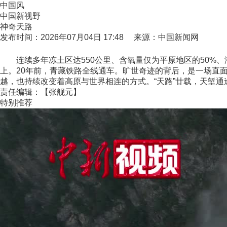
中国风
中国新视野
神奇天路
发布时间：2026年07月04日 17:48 来源：中国新闻网
连续多年冻土区达550公里、含氧量仅为平原地区的50%、海
上。20年前，青藏铁路全线通车。旷世奇迹的背后，是一场直面
越，也持续改变着高原与世界相连的方式。“天路”廿载，天堑通
责任编辑：【张舰元】
特别推荐