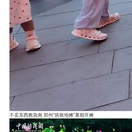
不卖东西教急救 郑州“急救地摊”暑期开摊