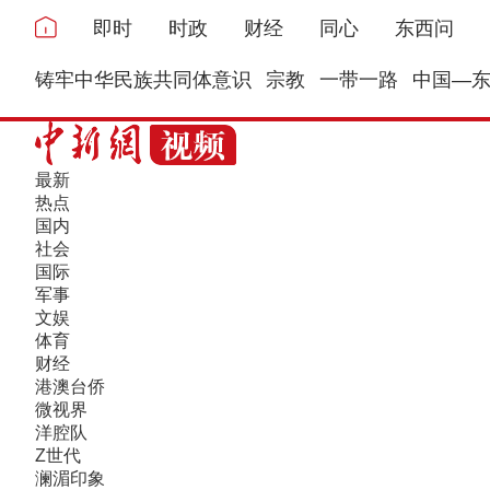
即时
时政
财经
同心
东西问
铸牢中华民族共同体意识
宗教
一带一路
中国—
最新
热点
国内
社会
国际
军事
文娱
体育
财经
港澳台侨
微视界
洋腔队
Z世代
澜湄印象