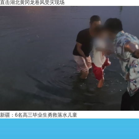
直击湖北黄冈龙卷风受灾现场
新疆：6名高三毕业生勇救落水儿童