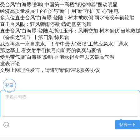
受台风“白海豚”影响 中国第一高楼“镇楼神器”摆动明显
经济高质量发展里的“心”与“新”｜用“新”守护 安“心”用电
多点位直击台风“白海豚”登陆：树木被吹倒 雨水淹没车辆轮胎
直击台风眼：狂风骤雨停歇 蜻蜓低空飞舞
直击台风“白海豚”登陆点浙江玉环：风雨交加 树木倒伏 当地救援力
《奋楫之“陆”》丨第四集 惊风雷
武汉再添一座自来水厂！华中最大“双膜”工艺应急水厂通水
那达慕上 看女射手们执弓向旷野的飒爽与豪情
受热带气旋“白海豚”影响 香港录得今年以来最高气温
发表评论
文明上网理性发言，请遵守新闻评论服务协议
登录
畅言一下