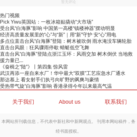
暂无评论
热门视频
Pick Yiwu英国站：一枚冰箱贴撬动“大市场”
受台风“白海豚”影响 中国第一高楼“镇楼神器”摆动明显
经济高质量发展里的“心”与“新”｜用“新”守护 安“心”用电
多点位直击台风“白海豚”登陆：树木被吹倒 雨水淹没车辆轮胎
直击台风眼：狂风骤雨停歇 蜻蜓低空飞舞
直击台风“白海豚”登陆点浙江玉环：风雨交加 树木倒伏 当地救
援力量已...
《奋楫之“陆”》丨第四集 惊风雷
武汉再添一座自来水厂！华中最大“双膜”工艺应急水厂通水
那达慕上 看女射手们执弓向旷野的飒爽与豪情
受热带气旋“白海豚”影响 香港录得今年以来最高气温
关于我们
About us
联系我们
本网站所刊载信息，不代表中新社和中新网观点。 刊用本网站稿件，务
经书面授权。