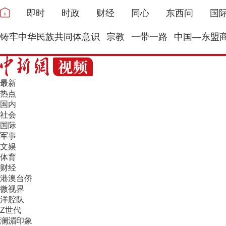
即时
时政
财经
同心
东西问
国
铸牢中华民族共同体意识
宗教
一带一路
中国—东盟
最新
热点
国内
社会
国际
军事
文娱
体育
财经
港澳台侨
微视界
洋腔队
Z世代
澜湄印象