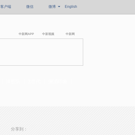
客户端
微信
微博
English
中新网APP
中新视频
中新网
洋腔队
Z世代
澜湄印象
分享到：