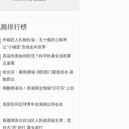
视频排行榜
外籍匠人扎根松滋：五十载匠心制琴
让“小城造”吉他走向世界
哈尔滨大雾 高楼若隐若现
高温伤害如何防范？科学防暑全流程要
点速看
哈尔滨：暴雨袭城 消防部门紧急排水 疏
散群众
萌翻香港岛！香港限定熊猫“叮叮车”上街
美国宾州足球青年在海南以球会友
新疆维吾尔自治区人民政府副主席：坚
持凡“恐”必打 露头就打