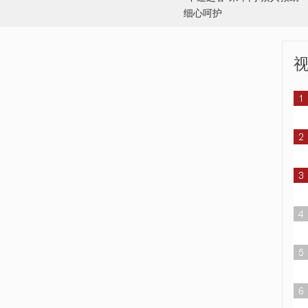
细心呵护
人
兰州强降雨 大风吹倒围墙
长春遭遇大雾 航拍雾中城区