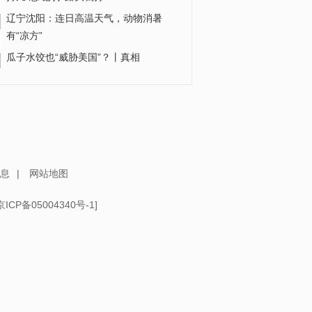
辽宁沈阳：连日高温天气，动物消暑
有“凉方”
瓜子水饺也“威胁美国”？丨真相
气场全开！6岁女孩篮球场上接连带球过
人 精准投篮引全场阵阵欢呼
涉水搜救突遇漏电！张家界社区书记徒
手破窗营救被困老人
息
|
网站地图
京ICP备05004340号-1
]