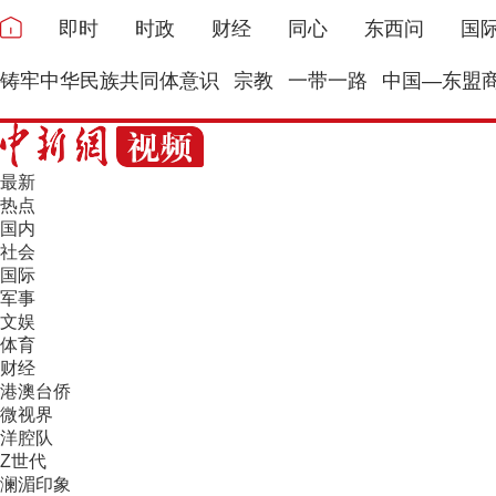
即时
时政
财经
同心
东西问
国
铸牢中华民族共同体意识
宗教
一带一路
中国—东盟
最新
热点
国内
社会
国际
军事
文娱
体育
财经
港澳台侨
微视界
洋腔队
Z世代
澜湄印象