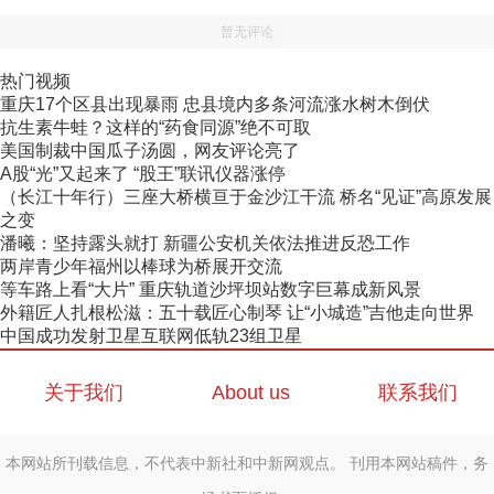
暂无评论
热门视频
重庆17个区县出现暴雨 忠县境内多条河流涨水树木倒伏
抗生素牛蛙？这样的“药食同源”绝不可取
美国制裁中国瓜子汤圆，网友评论亮了
A股“光”又起来了 “股王”联讯仪器涨停
（长江十年行）三座大桥横亘于金沙江干流 桥名“见证”高原发展
之变
潘曦：坚持露头就打 新疆公安机关依法推进反恐工作
两岸青少年福州以棒球为桥展开交流
等车路上看“大片” 重庆轨道沙坪坝站数字巨幕成新风景
外籍匠人扎根松滋：五十载匠心制琴 让“小城造”吉他走向世界
中国成功发射卫星互联网低轨23组卫星
关于我们
About us
联系我们
本网站所刊载信息，不代表中新社和中新网观点。 刊用本网站稿件，务