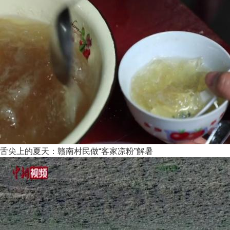
舌尖上的夏天：赣南村民做“客家凉粉”解暑