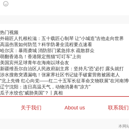
热门视频
外籍匠人扎根松滋：五十载匠心制琴 让“小城造”吉他走向世界
高温伤害如何防范？科学防暑全流程要点速看
哈尔滨：暴雨袭城 消防部门紧急排水 疏散群众
萌翻香港岛！香港限定熊猫“叮叮车”上街
美国宾州足球青年在海南以球会友
新疆维吾尔自治区人民政府副主席：坚持凡“恐”必打 露头就打
涉水搜救突遇漏电！张家界社区书记徒手破窗营救被困老人
“北上先锋 红心向党——红二十五军长征革命文物联展”在河南
辽宁沈阳：连日高温天气，动物消暑有“凉方”
瓜子水饺也“威胁美国”？丨真相
关于我们
About us
联系我们
本网