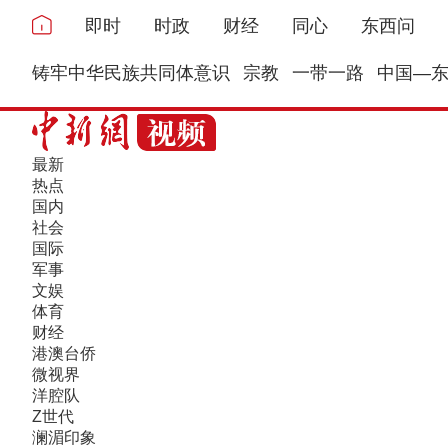
即时
时政
财经
同心
东西问
铸牢中华民族共同体意识
宗教
一带一路
中国—
最新
热点
国内
社会
国际
军事
文娱
体育
财经
港澳台侨
微视界
洋腔队
Z世代
澜湄印象