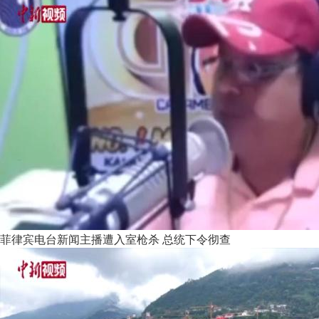
菲律宾电台新闻主播遭入室枪杀 总统下令彻查