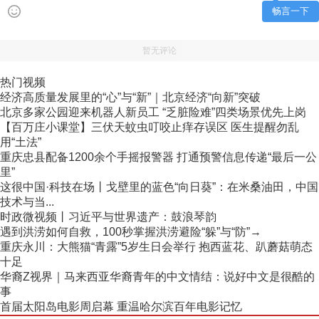
畅言一下
暂无评论
热门视频
经济高质量发展里的“心”与“新”｜北京经济“向新”突破
北京多家公园迎来机器人新员工 “乏脏险难”四类场景优先上岗
【百万庄小课堂】三伏天蚊虫叮咬止痒存误区 医生提醒勿乱
用“土法”
重庆忠县配备1200余个手摇报警器 打通预警信息传递“最后一公
里”
这很中国·科技在场丨戈壁里的蓝色“向日葵”：在米桑油田，中国
技术与当...
时政微视频丨习近平与世界遗产：鼓浪琴韵
遇到洪涝如何自救，100秒掌握洪涝避险“躲”与“防”→
重庆永川：大熊猫“青露”5岁生日会举行 抱西蓝花、趴蘑菇萌态
十足
华裔Z视界｜马来西亚华裔青年的中文情结：说好中文是很酷的
事
首届太阳岛电影周启幕 重温哈尔滨百年电影记忆