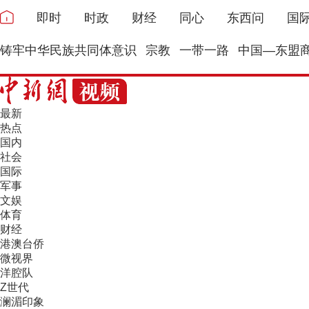
即时
时政
财经
同心
东西问
国
铸牢中华民族共同体意识
宗教
一带一路
中国—东盟
最新
热点
国内
社会
国际
军事
文娱
体育
财经
港澳台侨
微视界
洋腔队
Z世代
澜湄印象