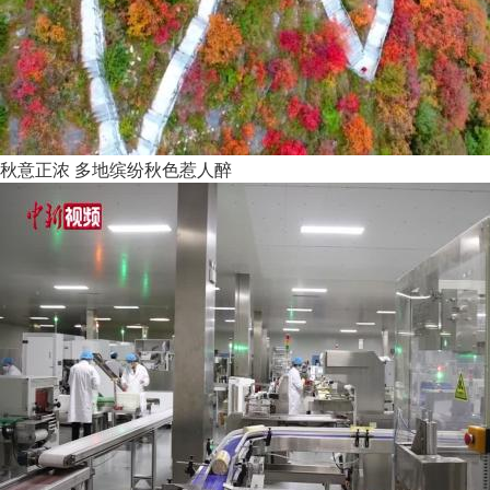
秋意正浓 多地缤纷秋色惹人醉