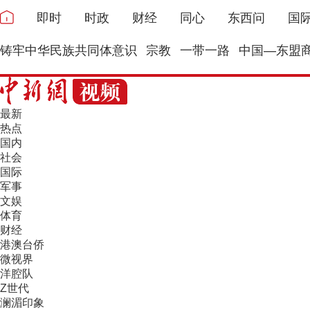
即时
时政
财经
同心
东西问
国
铸牢中华民族共同体意识
宗教
一带一路
中国—东盟
最新
热点
国内
社会
国际
军事
文娱
体育
财经
港澳台侨
微视界
洋腔队
Z世代
澜湄印象