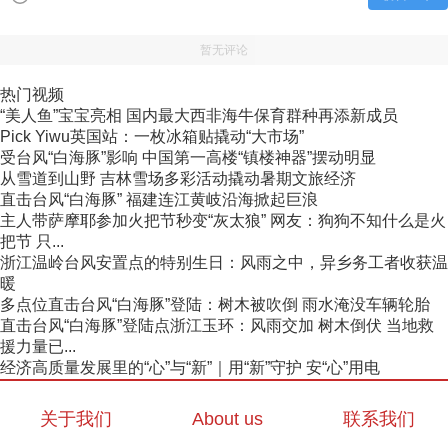
暂无评论
热门视频
“美人鱼”宝宝亮相 国内最大西非海牛保育群种再添新成员
Pick Yiwu英国站：一枚冰箱贴撬动“大市场”
受台风“白海豚”影响 中国第一高楼“镇楼神器”摆动明显
从雪道到山野 吉林雪场多彩活动撬动暑期文旅经济
直击台风“白海豚” 福建连江黄岐沿海掀起巨浪
主人带萨摩耶参加火把节秒变“灰太狼” 网友：狗狗不知什么是火
把节 只...
浙江温岭台风安置点的特别生日：风雨之中，异乡务工者收获温
暖
多点位直击台风“白海豚”登陆：树木被吹倒 雨水淹没车辆轮胎
直击台风“白海豚”登陆点浙江玉环：风雨交加 树木倒伏 当地救
援力量已...
经济高质量发展里的“心”与“新”｜用“新”守护 安“心”用电
关于我们
About us
联系我们