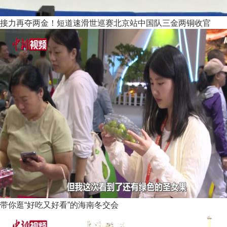
接力再夺两金！短道速滑世巡赛北京站中国队三金两铜收官
带你逛“好吃又好看”的海南冬交会