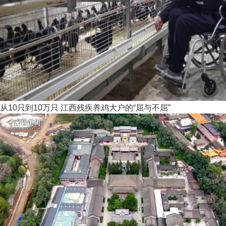
从10只到10万只 江西残疾养鸡大户的“屈与不屈”