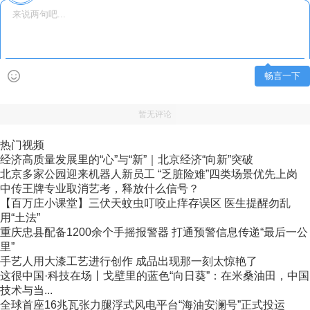
畅言一下
暂无评论
热门视频
经济高质量发展里的“心”与“新”｜北京经济“向新”突破
北京多家公园迎来机器人新员工 “乏脏险难”四类场景优先上岗
中传王牌专业取消艺考，释放什么信号？
【百万庄小课堂】三伏天蚊虫叮咬止痒存误区 医生提醒勿乱
用“土法”
重庆忠县配备1200余个手摇报警器 打通预警信息传递“最后一公
里”
手艺人用大漆工艺进行创作 成品出现那一刻太惊艳了
这很中国·科技在场丨戈壁里的蓝色“向日葵”：在米桑油田，中国
技术与当...
全球首座16兆瓦张力腿浮式风电平台“海油安澜号”正式投运