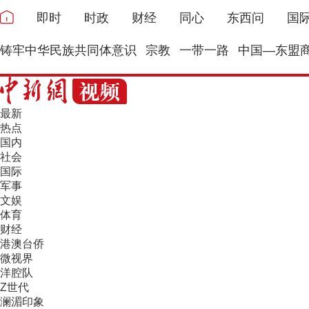
即时
时政
财经
同心
东西问
国
铸牢中华民族共同体意识
宗教
一带一路
中国—东盟
最新
热点
国内
社会
国际
军事
文娱
体育
财经
港澳台侨
微视界
洋腔队
Z世代
澜湄印象