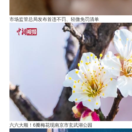
市场监管总局发布首违不罚、轻微免罚清单
六六大顺！6瓣梅花现南京市玄武湖公园