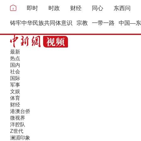
即时
时政
财经
同心
东西问
铸牢中华民族共同体意识
宗教
一带一路
中国—
最新
热点
国内
社会
国际
军事
文娱
体育
财经
港澳台侨
微视界
洋腔队
Z世代
澜湄印象