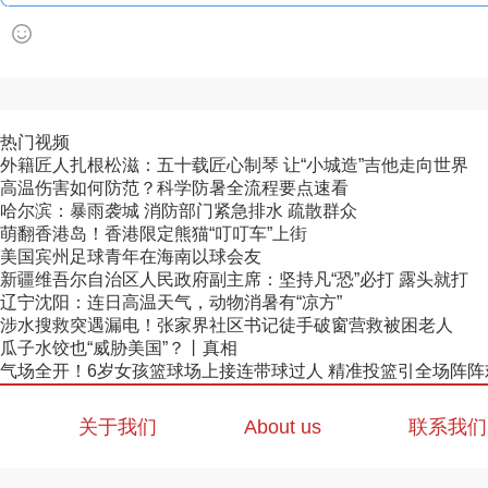
热门视频
外籍匠人扎根松滋：五十载匠心制琴 让“小城造”吉他走向世界
高温伤害如何防范？科学防暑全流程要点速看
哈尔滨：暴雨袭城 消防部门紧急排水 疏散群众
萌翻香港岛！香港限定熊猫“叮叮车”上街
美国宾州足球青年在海南以球会友
新疆维吾尔自治区人民政府副主席：坚持凡“恐”必打 露头就打
辽宁沈阳：连日高温天气，动物消暑有“凉方”
涉水搜救突遇漏电！张家界社区书记徒手破窗营救被困老人
瓜子水饺也“威胁美国”？丨真相
气场全开！6岁女孩篮球场上接连带球过人 精准投篮引全场阵阵
关于我们
About us
联系我们